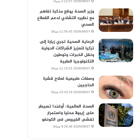
2026/08/07 2:12:07 مساءً
وزير الصحة يوقع مذكرة تفاهم
مع نظيره التشادي لدعم القطاع
الصحي
2026/08/07 11:54:45 صباحًا
الرعاية الصحية تجري زيارة إلى
تركيا لتعزيز الشراكات الدولية
ونقل الخبرات وتوطين
التكنولوجيا الطبية
2026/08/07 11:15:01 صباحًا
وصفات طبيعية لعلاج قشرة
الحاجبين
2026/08/07 10:33:19 صباحًا
الصحة العالمية: أوغندا تسيطر
على إيبولا محليا واستمرار
تفشى الفيروس فى الكونغو
2026/08/07 9:26:36 صباحًا