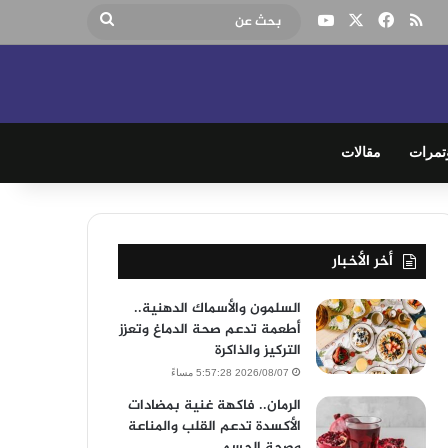
‫X
فيسبوك
ملخص الموقع RSS
‫YouTube
بحث
عن
تمرات
مقالات
أخر الأخبار
السلمون والأسماك الدهنية..
أطعمة تدعم صحة الدماغ وتعزز
التركيز والذاكرة
2026/08/07 5:57:28 مساءً
الرمان.. فاكهة غنية بمضادات
الأكسدة تدعم القلب والمناعة
وصحة الجسم