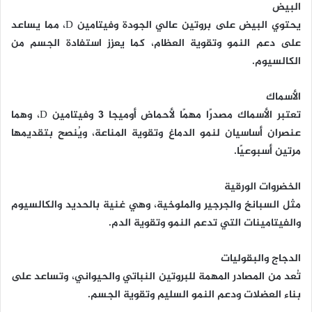
البيض
يحتوي البيض على بروتين عالي الجودة وفيتامين D، مما يساعد
على دعم النمو وتقوية العظام، كما يعزز استفادة الجسم من
الكالسيوم.
الأسماك
تعتبر الأسماك مصدرًا مهمًا لأحماض أوميجا 3 وفيتامين D، وهما
عنصران أساسيان لنمو الدماغ وتقوية المناعة، ويُنصح بتقديمها
مرتين أسبوعيًا.
الخضروات الورقية
مثل السبانخ والجرجير والملوخية، وهي غنية بالحديد والكالسيوم
والفيتامينات التي تدعم النمو وتقوية الدم.
الدجاج والبقوليات
تُعد من المصادر المهمة للبروتين النباتي والحيواني، وتساعد على
بناء العضلات ودعم النمو السليم وتقوية الجسم.