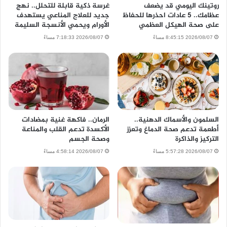
روتينك اليومي قد يضعف
غرسة ذكية قابلة للتحلل.. نهج
عظامك.. 5 عادات احذرها للحفاظ
جديد للعلاج المناعي يستهدف
على صحة الهيكل العظمي
الأورام ويحمي الأنسجة السليمة
2026/08/07 8:45:15 مساءً
2026/08/07 7:18:33 مساءً
السلمون والأسماك الدهنية..
الرمان.. فاكهة غنية بمضادات
أطعمة تدعم صحة الدماغ وتعزز
الأكسدة تدعم القلب والمناعة
التركيز والذاكرة
وصحة الجسم
2026/08/07 5:57:28 مساءً
2026/08/07 4:58:14 مساءً