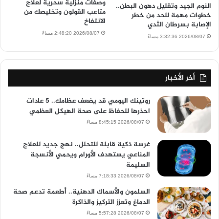
وصفات منزلية سحرية لعلاج
النوم الجيد وتقليل دهون البطن..
متاعب القولون وتخليصك من
خطوات مهمة للحد من خطر
الانتفاخ
الإصابة بسرطان الثدي
2026/08/07 2:48:20 مساءً
2026/08/07 3:32:36 مساءً
أخر الأخبار
روتينك اليومي قد يضعف عظامك.. 5 عادات
احذرها للحفاظ على صحة الهيكل العظمي
2026/08/07 8:45:15 مساءً
غرسة ذكية قابلة للتحلل.. نهج جديد للعلاج
المناعي يستهدف الأورام ويحمي الأنسجة
السليمة
2026/08/07 7:18:33 مساءً
السلمون والأسماك الدهنية.. أطعمة تدعم صحة
الدماغ وتعزز التركيز والذاكرة
2026/08/07 5:57:28 مساءً