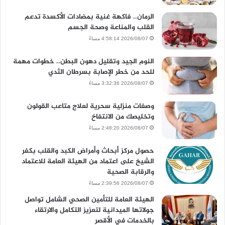
الرمان.. فاكهة غنية بمضادات الأكسدة تدعم
القلب والمناعة وصحة الجسم
2026/08/07 4:58:14 مساءً
النوم الجيد وتقليل دهون البطن.. خطوات مهمة
للحد من خطر الإصابة بسرطان الثدي
2026/08/07 3:32:36 مساءً
وصفات منزلية سحرية لعلاج متاعب القولون
وتخليصك من الانتفاخ
2026/08/07 2:48:20 مساءً
حصول مركز أبحاث وأمراض الكبد والقلب بكفر
الشيخ على اعتماد من الهيئة العامة للاعتماد
والرقابة الصحية
2026/08/07 2:39:56 مساءً
الهيئة العامة للتأمين الصحي الشامل تواصل
جولاتها الميدانية لتعزيز التكامل والارتقاء
بالخدمات في الأقصر