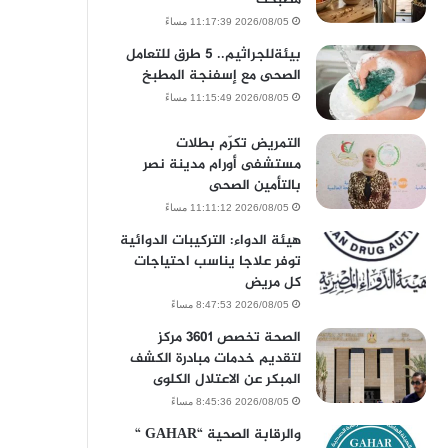
2026/08/05 11:17:39 مساءً
بيئةللجراثيم.. 5 طرق للتعامل
الصحى مع إسفنجة المطبخ
2026/08/05 11:15:49 مساءً
التمريض تكرّم بطلات
مستشفى أورام مدينة نصر
بالتأمين الصحى
2026/08/05 11:11:12 مساءً
هيئة الدواء: التركيبات الدوائية
توفر علاجا يناسب احتياجات
كل مريض
2026/08/05 8:47:53 مساءً
الصحة تخصص 3601 مركز
لتقديم خدمات مبادرة الكشف
المبكر عن الاعتلال الكلوى
2026/08/05 8:45:36 مساءً
والرقابة الصحية “GAHAR “