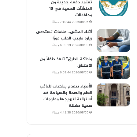
تعتمد دفعة جديدة من
المنشآت الصحية في 10
محافظات
2026/08/05 7:49:44 مساءً
أثناء المشى.. علامات تستدعى
زيارة طبيب القلب فورًا
2026/08/05 6:35:13 مساءً
ملائكة الطرق” تنفذ طفلاً من
الاختناق
2026/08/05 6:09:44 مساءً
الأطباء تتقدم ببلاغات للنائب
العام والصحة والسياحة ضد
أسترالية لترويجها معلومات
صحية مضللة
2026/08/05 4:41:38 مساءً