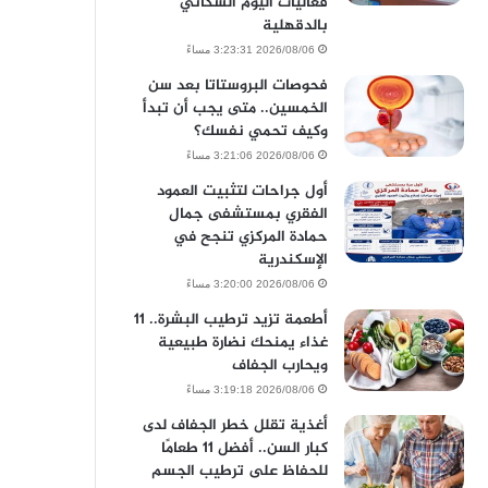
فعاليات اليوم السكاني
بالدقهلية
2026/08/06 3:23:31 مساءً
فحوصات البروستاتا بعد سن
الخمسين.. متى يجب أن تبدأ
وكيف تحمي نفسك؟
2026/08/06 3:21:06 مساءً
أول جراحات لتثبيت العمود
الفقري بمستشفى جمال
حمادة المركزي تنجح في
الإسكندرية
2026/08/06 3:20:00 مساءً
أطعمة تزيد ترطيب البشرة.. 11
غذاء يمنحك نضارة طبيعية
ويحارب الجفاف
2026/08/06 3:19:18 مساءً
أغذية تقلل خطر الجفاف لدى
كبار السن.. أفضل 11 طعامًا
للحفاظ على ترطيب الجسم