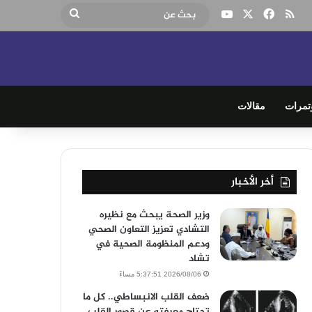
‫X
فيسبوك
ملخص الموقع RSS
‫YouTube
بحث
عن
تمرات
مقالات
أخر الأخبار
وزير الصحة يبحث مع نظيره
التشادي تعزيز التعاون الصحي
ودعم المنظومة الصحية في
تشاد
2026/08/06 5:37:51 مساءً
ضعف القلب الانبساطي.. كل ما
تحتاج معرفته عن قصور القلب