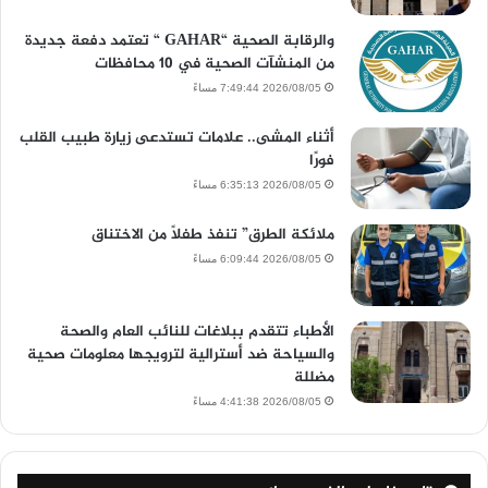
والرقابة الصحية “GAHAR “ تعتمد دفعة جديدة
من المنشآت الصحية في 10 محافظات
2026/08/05 7:49:44 مساءً
أثناء المشى.. علامات تستدعى زيارة طبيب القلب
فورًا
2026/08/05 6:35:13 مساءً
ملائكة الطرق” تنفذ طفلاً من الاختناق
2026/08/05 6:09:44 مساءً
الأطباء تتقدم ببلاغات للنائب العام والصحة
والسياحة ضد أسترالية لترويجها معلومات صحية
مضللة
2026/08/05 4:41:38 مساءً