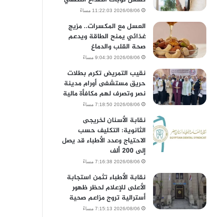
2026/08/06 11:22:03 مساءً
العسل مع المكسرات.. مزيج
غذائي يمنح الطاقة ويدعم
صحة القلب والدماغ
2026/08/06 9:04:30 مساءً
نقيب التمريض تكرم بطلات
حريق مستشفى أورام مدينة
نصر وتصرف لهم مكافأة مالية
2026/08/06 7:18:50 مساءً
نقابة الأسنان لخريجى
الثانوية: التكليف حسب
الاحتياج وعدد الأطباء قد يصل
إلى 200 ألف
2026/08/06 7:16:38 مساءً
نقابة الأطباء تثمن استجابة
الأعلى للإعلام لحظر ظهور
أسترالية تروج مزاعم صحية
2026/08/06 7:15:13 مساءً