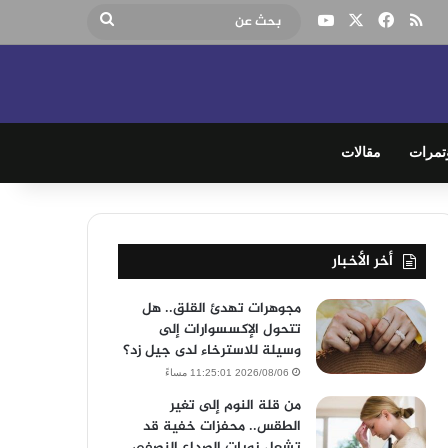
‫X
فيسبوك
ملخص الموقع RSS
‫YouTube
بحث
عن
تمرات
مقالات
أخر الأخبار
مجوهرات تهدئ القلق.. هل
تتحول الإكسسوارات إلى
وسيلة للاسترخاء لدى جيل زد؟
2026/08/06 11:25:01 مساءً
من قلة النوم إلى تغير
الطقس.. محفزات خفية قد
تشعل نوبات الصداع النصفي