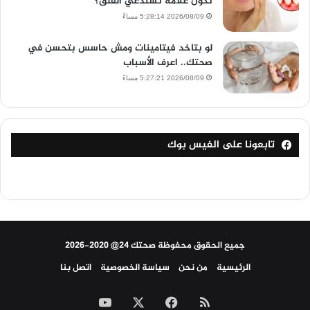
تكون علامة تستدعي القلق؟
2026/08/09 5:28:14 مساءً
لو بتاخد فيتامينات ومش حاسس بتحسن في
صحتك.. اعرف الأسباب
2026/08/09 5:27:21 مساءً
تابعونا على الفيس بوك
جميع الحقوق محفوظة صحتك 24@ 2020-2026
الرئيسية
من نحن
سياسة الخصوصية
اتصل بنا
ملخص
‫X
فيسبوك
‫YouTube