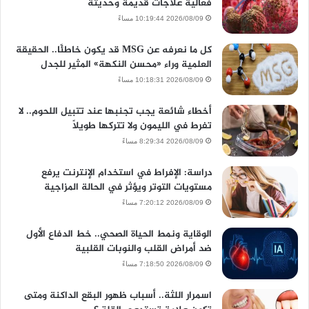
فعالية علاجات قديمة وحديثة
2026/08/09 10:19:44 مساءً
كل ما نعرفه عن MSG قد يكون خاطئًا.. الحقيقة
العلمية وراء «محسن النكهة» المثير للجدل
2026/08/09 10:18:31 مساءً
أخطاء شائعة يجب تجنبها عند تتبيل اللحوم.. لا
تفرط في الليمون ولا تتركها طويلًا
2026/08/09 8:29:34 مساءً
دراسة: الإفراط في استخدام الإنترنت يرفع
مستويات التوتر ويؤثر في الحالة المزاجية
2026/08/09 7:20:12 مساءً
الوقاية ونمط الحياة الصحي.. خط الدفاع الأول
ضد أمراض القلب والنوبات القلبية
2026/08/09 7:18:50 مساءً
اسمرار اللثة.. أسباب ظهور البقع الداكنة ومتى