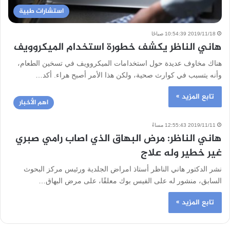
استشارات طبية
2019/11/18 10:54:39 صباحًا
هاني الناظر يكشف خطورة استخدام الميكروويف
هناك مخاوف عديدة حول استخدامات الميكروويف في تسخين الطعام،
وأنه يتسبب في كوارث صحية، ولكن هذا الأمر أصبح هراء. أكد…
تابع المزيد »
اهم الأخبار
2019/11/11 12:55:43 مساءً
هاني الناظر: مرض البهاق الذي اصاب رامي صبري
غير خطير وله علاج
نشر الدكتور هاني الناظر أستاذ امراض الجلدية ورئيس مركز البحوث
السابق، منشور له على الفيس بوك معلقًا، على مرض البهاق…
تابع المزيد »