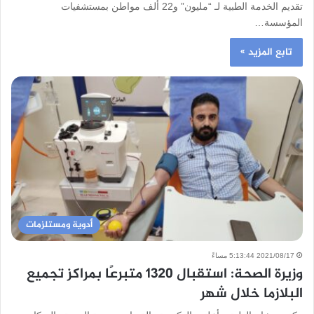
تقديم الخدمة الطبية لـ “مليون” و22 ألف مواطن بمستشفيات
المؤسسة…
تابع المزيد »
أدوية ومستلزمات
2021/08/17 5:13:44 مساءً
وزيرة الصحة: استقبال 1320 متبرعًا بمراكز تجميع
البلازما خلال شهر