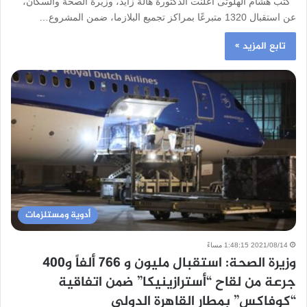
كتب هشام الهلوتى أعلنت الدكتورة هالة زايد، وزيرة الصحة والسكان،
عن استقبال 1320 متبرعًا بمراكز تجميع البلازما، ضمن المشروع…
تابع المزيد »
أدوية ومستلزمات
2021/08/14 1:48:15 مساءً
وزيرة الصحة: استقبال مليون و 766 ألفاً و400
جرعة من لقاح “أسترازينيكا” ضمن اتفاقية
“كوفاكس” بمطار القاهرة الدولي