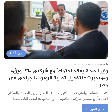
اهم الأخبار
2026/07/29 11:03:49 صباحًا
وزير الصحة يعقد اجتماعاً مع شركتي «تكنويڤ»
و«ميدبوت» لتفعيل تقنية الروبوت الجراحي في
مصر
كتب – هشام الهلوتي عقد الدكتور خالد عبدالغفار، وزير الصحة والسكان،
اجتماعاً مع ممثلي شركتي «تكنويڤ» و«ميدبوت» لبحث آليات تفعيل…
تابع المزيد »