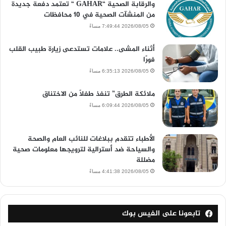
والرقابة الصحية “GAHAR “ تعتمد دفعة جديدة
من المنشآت الصحية في 10 محافظات
2026/08/05 7:49:44 مساءً
أثناء المشى.. علامات تستدعى زيارة طبيب القلب
فورًا
2026/08/05 6:35:13 مساءً
ملائكة الطرق” تنفذ طفلاً من الاختناق
2026/08/05 6:09:44 مساءً
الأطباء تتقدم ببلاغات للنائب العام والصحة
والسياحة ضد أسترالية لترويجها معلومات صحية
مضللة
2026/08/05 4:41:38 مساءً
تابعونا على الفيس بوك