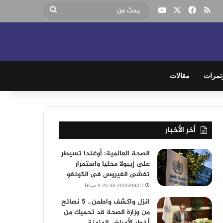
‫X
فيسبوك
ملخص الموقع RSS
‫YouTube
بحث
عن
تمرات
مقالات
أخر الأخبار
الصحة العالمية: أوغندا تسيطر
على إيبولا محليا واستمرار
تفشى الفيروس فى الكونغو
2026/08/07 9:26:36 صباحًا
انزل واكشف واطمن.. 5 نصائح
من وزارة الصحة قد تحميك من
أخطر الأمراض المزمنة