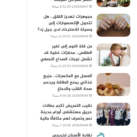
2026/08/07 8:51:05 صباحًا
مجوهرات تهدئ القلق.. هل
تتحول الإكسسوارات إلى
وسيلة للاسترخاء لدى جيل زد؟
2026/08/06 11:25:01 مساءً
من قلة النوم إلى تغير
الطقس.. محفزات خفية قد
تشعل نوبات الصداع النصفي
2026/08/06 11:22:03 مساءً
العسل مع المكسرات.. مزيج
غذائي يمنح الطاقة ويدعم
صحة القلب والدماغ
2026/08/06 9:04:30 مساءً
نقيب التمريض تكرم بطلات
حريق مستشفى أورام مدينة
نصر وتصرف لهم مكافأة مالية
2026/08/06 7:18:50 مساءً
نقابة الأسنان لخريجى