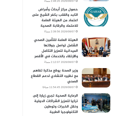
2026/08/07 2:48:20 مساءً
حصول مركز أبحاث وأمراض
الكبد والقلب بكفر الشيخ على
اعتماد من الهيئة العامة
للاعتماد والرقابة الصحية
2026/08/07 2:39:56 مساءً
الهيئة العامة للتأمين الصحي
الشامل تواصل جولاتها
الميدانية لتعزيز التكامل
والارتقاء بالخدمات في الأقصر
2026/08/07 2:12:07 مساءً
وزير الصحة يوقع مذكرة تفاهم
مع نظيره التشادي لدعم القطاع
الصحي
2026/08/07 11:54:45 صباحًا
الرعاية الصحية تجري زيارة إلى
تركيا لتعزيز الشراكات الدولية
ونقل الخبرات وتوطين
التكنولوجيا الطبية