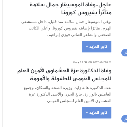
عاجل..وفاة الموسيقار جمال سلامة
متأثراً بفيروس كورونا
توفى الموسيقار جمال سلامة منذ قليل، داخل مستشفى
الهرم، متأثرًا بإصابته بفيروس كورونا. وأعلن الكاتب
الصحفى والشاعر الغنائى فوزي إبراهيم،…
تابع المزيد »
ر
2020/04/16 11:39:09 مساءً
وفاة الدكتورة عزة العشماوى الأمين العام
للمجلس القومي للطفولة والأمومة
نعت الدكتورة هالة زايد، وزيرة الصحة والسكان، وجميع
العاملين بالوزارة، ببالغ الحزن والأسى الدكتورة عزة
العشماوي الأمين العام للمجلس القومي…
تابع المزيد »
ر