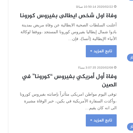
2020/02/22 10:50:14 صباحًا
وفاة اول شخص ايطالى بفيروس كورونا
أعلنت السلطات الصحية الايطالية عن وفاة مريض بمدينة
بادوا شمال إيطاليا بفيروس كورونا المستجد ،ووفقا لوكالة
الأنباء الإيطالية (أنسا)، فإن…
تابع المزيد »
ر
2020/02/08 3:07:35 مساءً
وفاة أول أمريكي بفيروس “كورونا” في
الصين
توفى اليوم مواطن امريكى متأثراً بإصابته بفيروس كورونا
،وأكدت السفارة الأمريكية في بكين، خبر الوفاة مشيرة
الى انه كان يقيم…
تابع المزيد »
ر