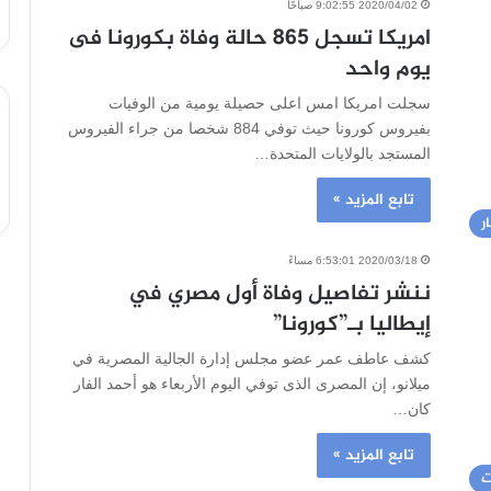
2020/04/02 9:02:55 صباحًا
امريكا تسجل 865 حالة وفاة بكورونا فى
يوم واحد
سجلت امريكا امس اعلى حصيلة يومية من الوفيات
بفيروس كورونا حيث توفي 884 شخصا من جراء الفيروس
المستجد بالولايات المتحدة…
تابع المزيد »
ر
2020/03/18 6:53:01 مساءً
ننشر تفاصيل وفاة أول مصري في
إيطاليا بـ”كورونا”
كشف عاطف عمر عضو مجلس إدارة الجالية المصرية في
ميلانو، إن المصرى الذى توفي اليوم الأربعاء هو أحمد الفار
كان…
تابع المزيد »
ت