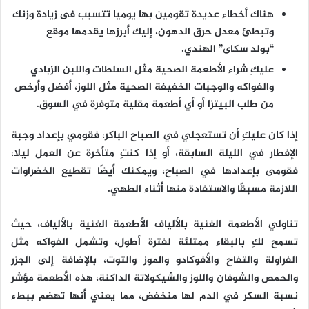
هناك أخطاء عديدة تقومين بها يوميا تتسبب فى زيادة وزنك
وتبطئ معدل حرق الدهون، إليك أبرزها يقدمها موقع
“بولد سكاى” الهندي.
عليكِ شراء الأطعمة الصحية مثل السلطات واللبن الزبادي
والفواكه والوجبات الخفيفة الصحية مثل اللوز، أفضل وأرخص
من طلب البيتزا أو أي أطعمة مقلية متوفرة في السوق.
إذا كان عليكِ أن تستعجلي في الصباح الباكر، فقومي بإعداد وجبة
الإفطار في الليلة السابقة، أو إذا كنتِ متأخرة عن العمل ليلا،
فقومى بإعدادها في الصباح، ويمكنك أيضًا تقطيع الخضراوات
اللازمة مسبقًا والاستفادة منها أثناء الطهي.
تناولي الأطعمة الغنية بالألياف الأطعمة الغنية بالألياف، حيث
تسمح لكِ بالبقاء ممتلئة لفترة أطول، وتشمل الفواكه مثل
الفراولة والتفاح والأفوكادو والموز والتوت، بالإضافة إلى الجزر
والحمص والشوفان واللوز والشيكولاتة الداكنة، هذه الأطعمة مؤشر
نسبة السكر في الدم لها منخفض، مما يعني أنها تهضم ببطء