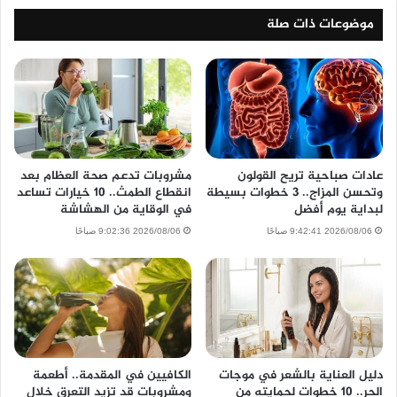
موضوعات ذات صلة
عادات صباحية تريح القولون
مشروبات تدعم صحة العظام بعد
وتحسن المزاج.. 3 خطوات بسيطة
انقطاع الطمث.. 10 خيارات تساعد
لبداية يوم أفضل
في الوقاية من الهشاشة
2026/08/06 9:42:41 صباحًا
2026/08/06 9:02:36 صباحًا
دليل العناية بالشعر في موجات
الكافيين في المقدمة.. أطعمة
الحر.. 10 خطوات لحمايته من
ومشروبات قد تزيد التعرق خلال