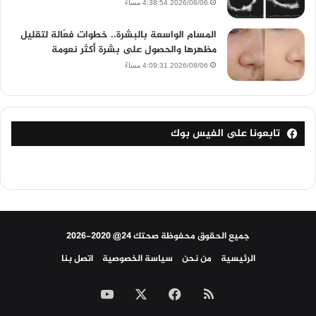
2026/08/06 4:38:54 مساءً
المسام الواسعة بالبشرة.. خطوات فعّالة لتقليل
مظهرها والحصول على بشرة أكثر نعومة
2026/08/06 4:09:31 مساءً
تابعونا على الفيس بوك
جميع الحقوق محفوظة صحتك 24@ 2020-2026
الرئيسية
من نحن
سياسة الخصوصية
اتصل بنا
ملخص
‫X
فيسبوك
‫YouTube