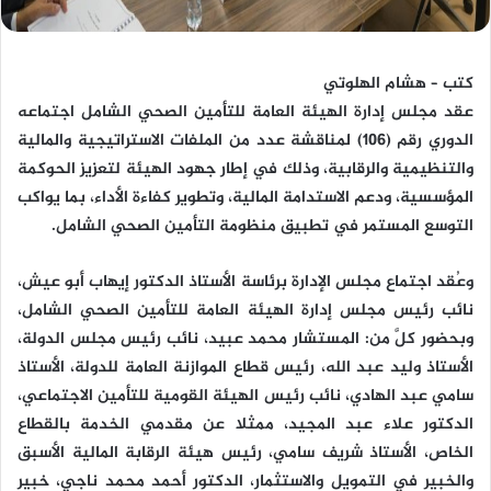
كتب – هشام الهلوتي
عقد مجلس إدارة الهيئة العامة للتأمين الصحي الشامل اجتماعه
الدوري رقم (106) لمناقشة عدد من الملفات الاستراتيجية والمالية
والتنظيمية والرقابية، وذلك في إطار جهود الهيئة لتعزيز الحوكمة
المؤسسية، ودعم الاستدامة المالية، وتطوير كفاءة الأداء، بما يواكب
التوسع المستمر في تطبيق منظومة التأمين الصحي الشامل.
وعُقد اجتماع مجلس الإدارة برئاسة الأستاذ الدكتور إيهاب أبو عيش،
نائب رئيس مجلس إدارة الهيئة العامة للتأمين الصحي الشامل،
وبحضور كلَّ من: المستشار محمد عبيد، نائب رئيس مجلس الدولة،
الأستاذ وليد عبد الله، رئيس قطاع الموازنة العامة للدولة، الأستاذ
سامي عبد الهادي، نائب رئيس الهيئة القومية للتأمين الاجتماعي،
الدكتور علاء عبد المجيد، ممثلا عن مقدمي الخدمة بالقطاع
الخاص، الأستاذ شريف سامي، رئيس هيئة الرقابة المالية الأسبق
والخبير في التمويل والاستثمار، الدكتور أحمد محمد ناجي، خبير