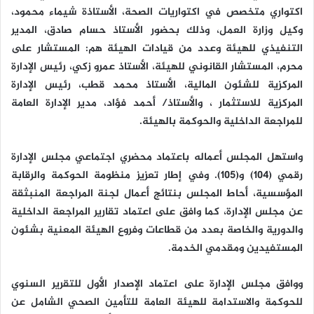
اكتواري متخصص في اكتواريات الصحة، الأستاذة شيماء محمود،
وكيل وزارة العمل، وذلك بحضور الأستاذ حسام صادق، المدير
التنفيذي للهيئة وعدد من قيادات الهيئة هم: المستشار على
محرم، المستشار القانوني للهيئة، الأستاذ عمرو زكي، رئيس الإدارة
المركزية للشئون المالية، الأستاذ محمد قطب، رئيس الإدارة
المركزية للاستثمار ، والأستاذ/ أحمد فؤاد، مدير الإدارة العامة
للمراجعة الداخلية والحوكمة بالهيئة.
واستهل المجلس أعماله باعتماد محضري اجتماعي مجلس الإدارة
رقمي (104) و(105). وفي إطار تعزيز منظومة الحوكمة والرقابة
المؤسسية، أحاط المجلس بنتائج أعمال لجنة المراجعة المنبثقة
عن مجلس الإدارة، كما وافق على اعتماد تقارير المراجعة الداخلية
والدورية والخاصة بعدد من قطاعات وفروع الهيئة المعنية بشئون
المستفيدين ومقدمي الخدمة.
ووافق مجلس الإدارة على اعتماد الإصدار الأول للتقرير السنوي
للحوكمة والاستدامة للهيئة العامة للتأمين الصحي الشامل عن