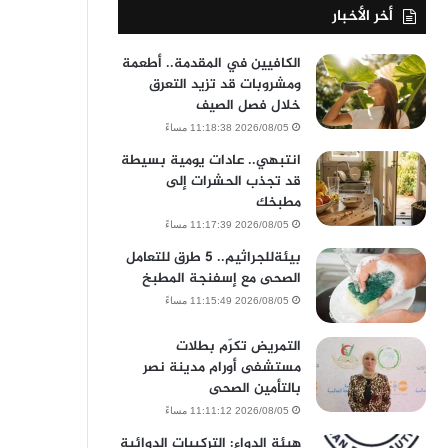
أخر الأخبار
الكافيين في المقدمة.. أطعمة
ومشروبات قد تزيد التعرق
خلال فصل الصيف
2026/08/05 11:18:38 مساءً
انتبهي.. عادات يومية بسيطة
قد تجذب الحشرات إلى
مطبخك
2026/08/05 11:17:39 مساءً
بيئةللجراثيم.. 5 طرق للتعامل
الصحى مع إسفنجة المطبخ
2026/08/05 11:15:49 مساءً
التمريض تكرّم بطلات
مستشفى أورام مدينة نصر
بالتأمين الصحى
2026/08/05 11:11:12 مساءً
هيئة الدواء: التركيبات الدوائية