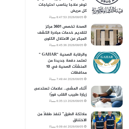
توفر علاجا يناسب احتياجات
كل مريض
2026/08/05 8:47:53 مساءً
الصحة تخصص 3601 مركز
لتقديم خدمات مبادرة الكشف
المبكر عن الاعتلال الكلوى
2026/08/05 8:45:36 مساءً
والرقابة الصحية “GAHAR “
تعتمد دفعة جديدة من
المنشآت الصحية في 10
محافظات
2026/08/05 7:49:44 مساءً
أثناء المشى.. علامات تستدعى
زيارة طبيب القلب فورًا
2026/08/05 6:35:13 مساءً
ملائكة الطرق” تنفذ طفلاً من
الاختناق
2026/08/05 6:09:44 مساءً