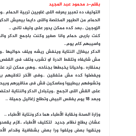
بقلم-د محمود عبد المجيد
التوليف ده تعبير يعرفه اللى غاويين تربية الحمام ..و
الحمام من الطيور المخلصة واللى دايما بيعيش الدكر و
الزوجين ..بعد كده ممكن يدور على وليف تانى ..
كنت باربى حمام وانا صغير وكنت باجمع الدكر و
واسيبهم كام يوم..
الدكر بيغازل النتاية وينفش ريشه ويلف حواليها .
مش شايفاه وتلقط الدرة او تشرب وتلف فى القفص بد
بمنقاره ..واحيانا يخبطها بجناحه ..وهى ممكن ترد علي
ويفضلوا كده مش متفقين ..وفى الآخر تلاقيهم بي
وتشوفهم بيطيروا وماسكين قش فى مناقيرهم وبيحط
على القش اللى اتجمع ..ويتبادل الدكر والنتاية احتضا
وبعد 18 يوم يفقس البيض وتطلع زغاليل جميلة ..
وزارة الصحة ونقابة الأطباء هما دكر ونتاية الأطباء ..
عشان يطلع نظام جديد لتكليف الأطباء ..لازم يق
وينقروا بعض ويلفوا ورا بعض بشفافية وقدام الأط