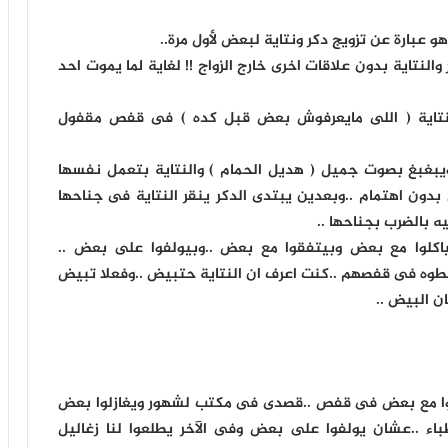
هو عبارة عن تزويج دكر ونتاية لبعض لأول مرة..
النتاية بدون علاقات اخرى خارج الزواج !! لغاية لما يموت احد
النتاية ( اللى مايعرفوش بعض قبل كده ) فى قفص مقفول
.ويبغبغ بصوت جميل ( هديل الحمام ) والنتاية بتعمل نفسها
ون اهتمام ..وبعدين يبتدى الدكر ينقر النتاية فى جناحها
ه بالضرب بجناحها ..
اكلوا مع بعض وبيتفقوا مع بعض ..وبيولفوا على بعض ..
وه فى قفصهم ..كنت اعرف ان النتاية حتبيض ..وفعلا تبيض
ن البيض ..
عدوا مع بعض فى قفص ..قصدى فى مكتب لشهور ويغازلوا بعض
باء ..عشان يولفوا على بعض وفى الآخر يطلعوا لنا زغاليل