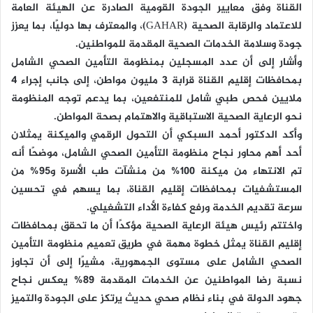
القناة وفق معايير الجودة القومية الصادرة عن الهيئة العامة
للاعتماد والرقابة الصحية (GAHAR)، والمعترف بها دوليًا، بما يعزز
جودة وسلامة الخدمات الصحية المقدمة للمواطنين.
وأشار إلى أن عدد المسجلين بمنظومة التأمين الصحي الشامل
بمحافظات إقليم القناة قرابة 3 مليون مواطن، إلى جانب إجراء 4
ملايين فحص طبي شامل للمنتفعين، بما يدعم توجه المنظومة
نحو الرعاية الصحية الاستباقية والاهتمام بصحة المواطن.
وأكد الدكتور أحمد السبكي أن التحول الرقمي والميكنة يمثلان
أحد أهم محاور نجاح منظومة التأمين الصحي الشامل، موضحًا أنه
تم الانتهاء من ميكنة 100% من منشآت طب الأسرة و95% من
المستشفيات بمحافظات إقليم القناة، بما يسهم في تحسين
سرعة تقديم الخدمة ورفع كفاءة الأداء التشغيلي.
واختتم رئيس هيئة الرعاية الصحية مؤكدًا أن ما تحقق بمحافظات
إقليم القناة يمثل خطوة مهمة في طريق تعميم منظومة التأمين
الصحي الشامل على مستوى الجمهورية، مشيرًا إلى أن تجاوز
نسبة رضا المواطنين عن الخدمات المقدمة 89% يعكس نجاح
جهود الدولة في بناء نظام صحي حديث يرتكز على الجودة والتميز