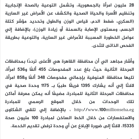
28 مليون امرأة بالجمهورية، وتشمل التوعية بالصحة الإنجابية
وتنظيم الأسرة والحياة الصحية والكشف عن الأمراض غير السارية
(السكري، ضغط الدم، قياس الوزن والطول وتحديد مؤشر كتلة
الجسم، ومستوى الإصابة بالسمنة أو زيادة الوزن)، بالإضافة إلي
عوامل الخطورة المسببة للأمراض غير السارية، والتوعية بطريقة
الفحص الذاتى للثدى.
وأشار مجاهد الي أن محافظة القاهرة هي الأعلى ترددًا بمحافظات
المرحلة الثانية حيث بلغ عدد المفحوصات 455 ألفًا و536 امرأة،
تليها محافظة المنوفية بإجمالي مفحوصات 348 ألفًا و858 امرأة،
لافتًا إلي أنه يشارك 1395 فريقًا طبيًا بـ 1175 وحدة صحية في
محافظات المرحلة الثانية للمبادرة، مضيفًا أنه يمكن معرفة أماكن
تلك الوحدات من خلال الموقع الرسمي للمبادرة
http://www.100millionseha.eg ، بالإضافة إلي تلقي الشكاوى
والاستفسارات من خلال الخط الساخن لمبادرة 100 مليون صحة
15335، لافتًا إلى ضرورة الإبلاغ عن أي وحدة ترفض تقديم الخدمة.