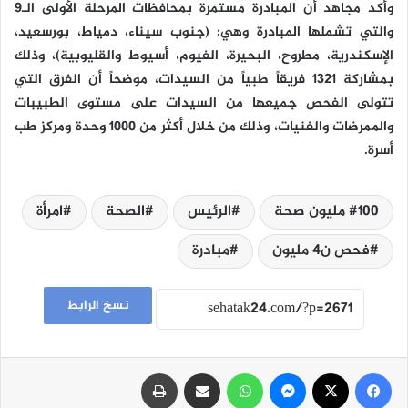
وأكد مجاهد أن المبادرة مستمرة بمحافظات المرحلة الأولى الـ9
والتي تشملها المبادرة وهي: (جنوب سيناء، دمياط، بورسعيد،
الإسكندرية، مطروح، البحيرة، الفيوم، أسيوط والقليوبية)، وذلك
بمشاركة 1321 فريقاً طبياً من السيدات، موضحاً أن الفرق التي
تتولى الفحص جميعها من السيدات على مستوى الطبيبات
والممرضات والفنيات، وذلك من خلال أكثر من 1000 وحدة ومركز طب
أسرة.
100 مليون صحة
الرئيس
الصحة
امرأة
فحص ن4 مليون
مبادرة
نسخ الرابط
فيسبوك
‫X
ماسنجر
واتساب
مشاركة عبر البريد
طباعة