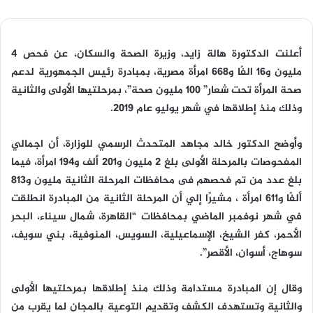
أعلنت الدكتورة هالة زايد، وزيرة الصحة والسكان، عن فحص 4
مليون و16 الفًا و668 امرأة مصرية، بمبادرة رئيس الجمهورية لدعم
صحة المرأة تحت شعار” 100 مليون صحة”، بمرحلتيها الأولى والثانية
وذلك منذ إطلاقها في شهر يوليو عام 2019.
وأوضح الدكتور خالد مجاهد المتحدث الرسمي للوزارة، أن اجمالي
المفحوصات بالمرحلة الأولى بلغ 2 مليون و201 ألف و194 امرأة، فيما
بلغ عدد من تم فحصهم فى محافظات المرحلة الثانية مليون و813
ألفًا و611 امرأة ، مشيرًا إلي أن المرحلة الثانية من المبادرة انطلقت
في شهر نوفمبر الماضي بمحافظات “القاهرة، شمال سيناء، البحر
الأحمر، كفر الشيخ، الإسماعيلية، السويس، المنوفية، بني سويف،
سوهاج، أسوان، الأقصر”.
وقال إن المبادرة مستدامة وذلك منذ إطلاقها بمرحلتيها الأولى
والثانية وتستهدف الكشف وتقديم التوعية بالمجان لما يقرب من