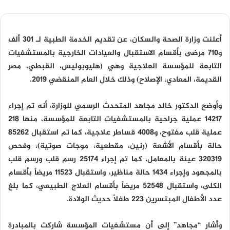
أعلنت وزارة الصحة والسكان، عن تقديم الخدمة الطبية لـ 301 ألف
و710 مرضى بأقسام الاستقبال والعيادات الخارجية بالمستشفيات
التابعة للمؤسسة العلاجية وهي (هليوبوليس، القبطي، مصر
القديمة، المعادي، الإصلاح) وذلك خلال العام المنقضي 2019.
وأوضح الدكتور خالد مجاهد المتحدث الرسمي للوزارة، أنه تم إجراء
14217 عملية جراحية بالمستشفيات التابعة للمؤسسة، منها 218
عملية قلب مفتوح، و4008 قساطر علاجية، كما تم استقبال 85262
حالة بأقسام الأشعة (رنين، مقطعية، موجات صوتية)، وفحص
320319 عينة بالمعامل، كما تم إجراء 25174 رسم قلب ورسم قلب
بالمجهود وإجراء 1434 حالة مناظير، واستقبال 11523 مريضاً بأقسام
الكلى، واستقبال 52548 مريضاً بأقسام العلاج الطبيعي، كما بلغ
عدد الأطفال المبتسرين 223 طفلاً حديث الولادة.
وأشار “مجاهد” إلى أن مستشفيات المؤسسة شاركت بالمبادرة