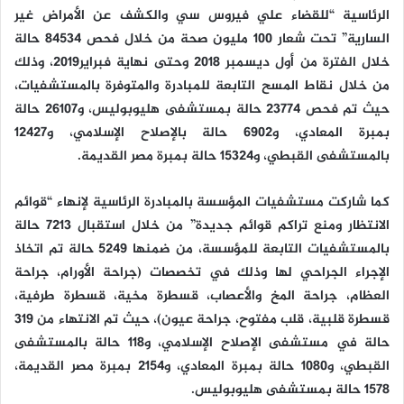
الرئاسية “للقضاء علي فيروس سي والكشف عن الأمراض غير
السارية” تحت شعار 100 مليون صحة من خلال فحص 84534 حالة
خلال الفترة من أول ديسمبر 2018 وحتى نهاية فبراير2019، وذلك
من خلال نقاط المسح التابعة للمبادرة والمتوفرة بالمستشفيات،
حيث تم فحص 23774 حالة بمستشفى هليوبوليس، و26107 حالة
بمبرة المعادي، و6902 حالة بالإصلاح الإسلامي، و12427
بالمستشفى القبطي، و15324 حالة بمبرة مصر القديمة.
كما شاركت مستشفيات المؤسسة بالمبادرة الرئاسية لإنهاء “قوائم
الانتظار ومنع تراكم قوائم جديدة” من خلال استقبال 7213 حالة
بالمستشفيات التابعة للمؤسسة، من ضمنها 5249 حالة تم اتخاذ
الإجراء الجراحي لها وذلك في تخصصات (جراحة الأورام، جراحة
العظام، جراحة المخ والأعصاب، قسطرة مخية، قسطرة طرفية،
قسطرة قلبية، قلب مفتوح، جراحة عيون)، حيث تم الانتهاء من 319
حالة في مستشفى الإصلاح الإسلامي، و118 حالة بالمستشفى
القبطي، و1080 حالة بمبرة المعادي، و2154 بمبرة مصر القديمة،
1578 حالة بمستشفى هليوبوليس.