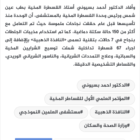
وأفاد الدكتور أحمد بسيوني أستاذ القسطرة المخية بطب عين
شمس ورئيس وحدة القسطرة المخية بالمستشفى، أن الوحدة منذ
تأسيسها قبل عام حققت نجاحات ملموسة حيث تم التعامل مع
أكثر من 150 حالة سكتة دماغية، كما تم استخدام مذيبات الجلطات
بنجاح في 7 حالات، بتقنية تسمى «النافذة الذهبية» بإلإضافة إلى
اجراء 67 قسطرة تداخلية شملت توسيع الشرايين المخية
والسباتية، وعلاج التمددات الشريانية، والناسور الشرياني الوريدي،
والقساطر التشخيصية الدقيقة.
الدكتور احمد بسيوني
المؤتمر العلمي الأول للقساطر المخية
النافذة الذهبية
مستشفى العلمين النموذجي
وزارة الصحة والسكان