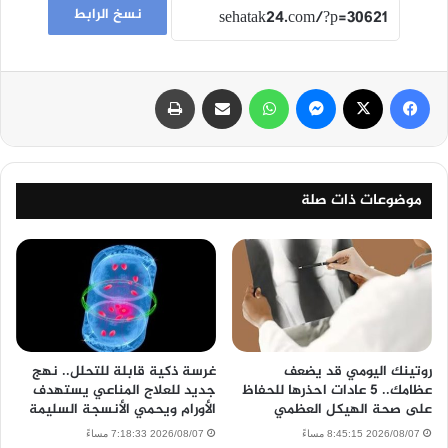
نسخ الرابط
فيسبوك
‫X
ماسنجر
واتساب
مشاركة عبر البريد
طباعة
موضوعات ذات صلة
روتينك اليومي قد يضعف
غرسة ذكية قابلة للتحلل.. نهج
عظامك.. 5 عادات احذرها للحفاظ
جديد للعلاج المناعي يستهدف
على صحة الهيكل العظمي
الأورام ويحمي الأنسجة السليمة
2026/08/07 8:45:15 مساءً
2026/08/07 7:18:33 مساءً