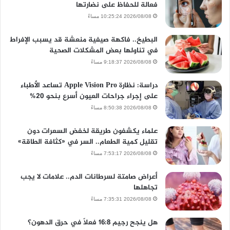
فعالة للحفاظ على نضارتها
2026/08/08 10:25:24 مساءً
البطيخ.. فاكهة صيفية منعشة قد يسبب الإفراط
في تناولها بعض المشكلات الصحية
2026/08/08 9:18:37 مساءً
دراسة: نظارة Apple Vision Pro تساعد الأطباء
على إجراء جراحات العيون أسرع بنحو 20%
2026/08/08 8:50:38 مساءً
علماء يكشفون طريقة لخفض السعرات دون
تقليل كمية الطعام.. السر في «كثافة الطاقة»
2026/08/08 7:53:17 مساءً
أعراض صامتة لسرطانات الدم.. علامات لا يجب
تجاهلها
2026/08/08 7:35:31 مساءً
هل ينجح رجيم 16:8 فعلًا في حرق الدهون؟