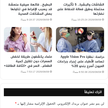
الشاشات والبشرة.. 5 تأثيرات
البطيخ.. فاكهة صيفية منعشة
محتملة وطرق فعالة للحفاظ على
قد يسبب الإفراط في تناولها
نضارتها
بعض المشكلات الصحية
2026/08/08 10:25:24 مساءً
2026/08/08 9:18:37 مساءً
علماء يكشفون طريقة لخفض
دراسة: نظارة Apple Vision Pro
السعرات دون تقليل كمية
تساعد الأطباء على إجراء جراحات
الطعام.. السر في «كثافة الطاقة»
العيون أسرع بنحو 20%
2026/08/08 7:53:17 مساءً
2026/08/08 8:50:38 مساءً
اترك تعليقاً
لن يتم نشر عنوان بريدك الإلكتروني.
الحقول الإلزامية مشار إليها بـ
*