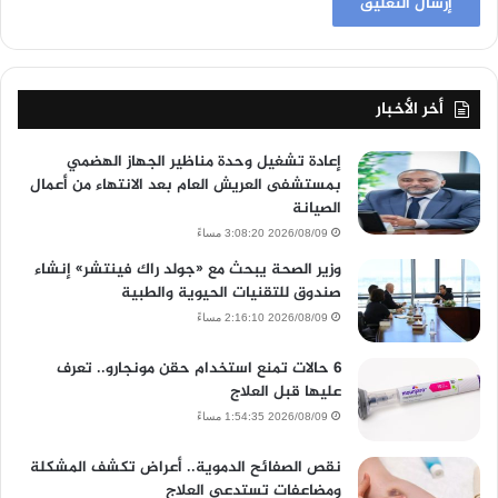
أخر الأخبار
إعادة تشغيل وحدة مناظير الجهاز الهضمي
بمستشفى العريش العام بعد الانتهاء من أعمال
الصيانة
2026/08/09 3:08:20 مساءً
وزير الصحة يبحث مع «جولد راك فينتشر» إنشاء
صندوق للتقنيات الحيوية والطبية
2026/08/09 2:16:10 مساءً
6 حالات تمنع استخدام حقن مونجارو.. تعرف
عليها قبل العلاج
2026/08/09 1:54:35 مساءً
نقص الصفائح الدموية.. أعراض تكشف المشكلة
ومضاعفات تستدعي العلاج