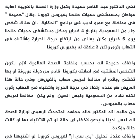
نفى الدكتور عبد الناصر حميدة وكيل وزارة الصحة بالغربية اصابة
مواطن بمستشفى حميات طنطا بفيروس كورونا ،وقال “حميدة ”
فى مداخلة مع عمرو اديب فى برنامج “الحكاية” .ان هناك شخص
جاء من السعودية بتاريخ 4 فبراير ودخل مستشفى حميات طنطا
يوم 6 فبراير وكان يعانى من ارتفاع درجة الحرارة واشتباه فى
التهاب رئوى ولكن لا علاقة له بفيروس كورونا .
واضاف حميدة انه بحسب منظمة الصحة العالمية لازم يكون
الشخص المشتبه فى اصابته بكورونا قادم من دولة موبوئة او بها
تفشى وبائى او مخالط لمريض مصاب بالفيروس ،وفى حالة هذا
المريض هو عنده ارتفاع فى درجة الحرارة واشتباه فى التهاب رئوى
لكنه قادم من السعودية وليس الصين ولم يكن مخالطاً لمريض
مصاب بالفيروس .
من جانبه اكد الدكتور خالد مجاهد المتحدث الرسمى لوزارة الصحة
انه ليس لدينا مايدعو لاخفاء اى حالة لو تم الاشتباه بها او كانت
حالة مؤكدة.
واضاف عندنا تحليل “بى سى ار” لفيروس كورونا لو اشتبهنا فى