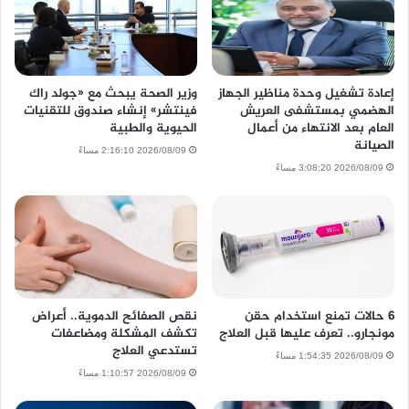
إعادة تشغيل وحدة مناظير الجهاز
وزير الصحة يبحث مع «جولد راك
الهضمي بمستشفى العريش
فينتشر» إنشاء صندوق للتقنيات
العام بعد الانتهاء من أعمال
الحيوية والطبية
الصيانة
2026/08/09 2:16:10 مساءً
2026/08/09 3:08:20 مساءً
6 حالات تمنع استخدام حقن
نقص الصفائح الدموية.. أعراض
مونجارو.. تعرف عليها قبل العلاج
تكشف المشكلة ومضاعفات
تستدعي العلاج
2026/08/09 1:54:35 مساءً
2026/08/09 1:10:57 مساءً