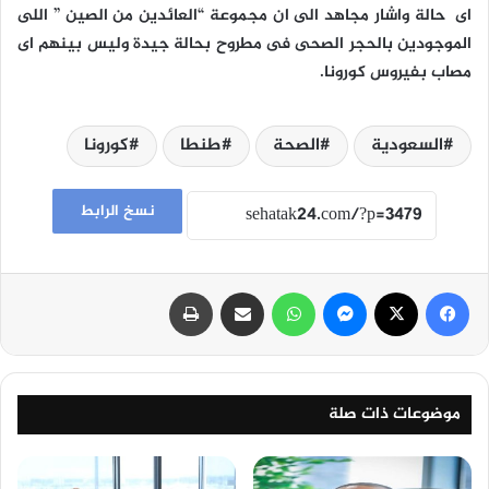
اى حالة واشار مجاهد الى ان مجموعة “العائدين من الصين ” اللى
الموجودين بالحجر الصحى فى مطروح بحالة جيدة وليس بينهم اى
مصاب بفيروس كورونا.
السعودية
الصحة
طنطا
كورونا
نسخ الرابط
فيسبوك
‫X
ماسنجر
واتساب
مشاركة عبر البريد
طباعة
موضوعات ذات صلة