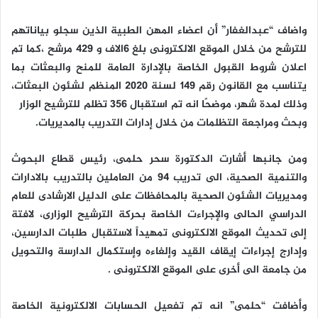
واضاف “عبدالغفار” أن اعضاء المهن الطبية الذين سجلو بياناتهم
للترشح من خلال الموقع الالكترونى بلغ 6الاف و 429 مرشح ،كما تم
اعلان شروط القبول الخاصة بالإدارة العامة للمنح والبعثات بما
یتناسب مع القانون رقم 149 لسنة 2020 المنظم لشئون البعثات،
وذلك لمدة شهر، موضحًا انه تم استقبال 356 تظلم للترشیح الوزاری
وبحث ومراجعة التظلمات من خلال إدارات التدريب بالمديريات.
ومن جانبها أشارت الدكتورة سحر حلمى، رئيس قطاع البحوث
والتنمية الصحية، الى تدريب 94 من العاملين بالتدريب بالادارات
ومديريات الشئون الصحية بالمحافظات على الدليل الارشادى للعام
الدراسي الحالى والإجراءت الخاصة بحركة الترشيح الوزارى، لافتة
إلى تحديث الموقع الالكترونى تمهيداً لاستقبال طلبات الدارسين،
وإدارج إجراءات إيقاف القيد وإلغاءه وإستكمال الدارسة والتحويل
من جامعة الى أخرى على الموقع الالكترونى .
وأضافت “حلمى” انه تم تفعيل الحسابات الالكترونية الخاصة