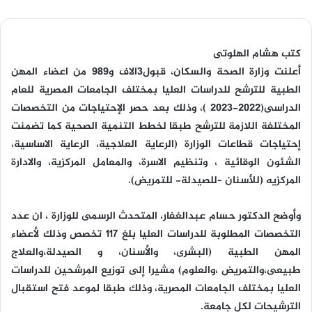
كتب هشام الهلوتى
أعلنت وزارة الصحة والسكان، قبول3الاف و989 من اعضاء المهن
الطبية للترشح للدراسات العليا بمختلف الجامعات المصرية للعام
الدراسى(2022-2023 )، وذلك بعد حصر الإحتياجات من التخصصات
المختلفة اللازمة للترشح طبقا لخطط التنمية الصحية كما تضمنت
إحتياجات قطاعات الوزارة (الرعاية العلاجية، الرعاية الاساسية،
الشئون الوقائية ، وتنظيم الاسرة، والمعامل المركزية، والادارة
المركزيه (للأسنان –للصيدلة- للتمريض).
وأوضح الدكتور حسام عبدالغفار، المتحدث الرسمى للوزارة ، ان عدد
التخصصات المطلوبة للدراسات العليا بلغ 117 تخصص وذلك لأعضاء
المهن الطبية (البشرى، والأسنان، و الصيدلة،والعلاج
طبيعى،والتمريض ،والعلوم) مشيرا إلى توزيع المرشحین للدراسات
العلیا بمختلف الجامعات المصرية، وذلك طبقا لموعد فتح استقبال
الترشیحات لکل جامعة.