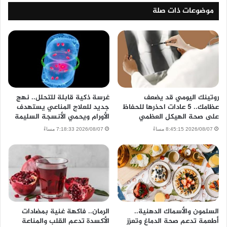
موضوعات ذات صلة
روتينك اليومي قد يضعف
غرسة ذكية قابلة للتحلل.. نهج
عظامك.. 5 عادات احذرها للحفاظ
جديد للعلاج المناعي يستهدف
على صحة الهيكل العظمي
الأورام ويحمي الأنسجة السليمة
2026/08/07 8:45:15 مساءً
2026/08/07 7:18:33 مساءً
السلمون والأسماك الدهنية..
الرمان.. فاكهة غنية بمضادات
أطعمة تدعم صحة الدماغ وتعزز
الأكسدة تدعم القلب والمناعة