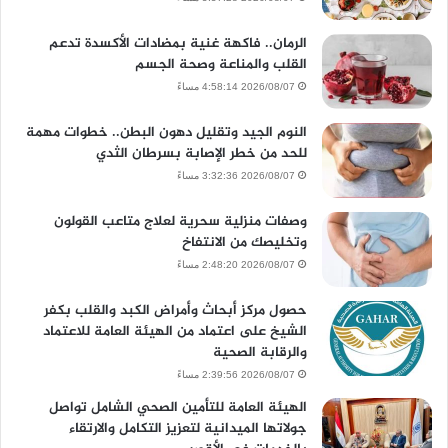
الرمان.. فاكهة غنية بمضادات الأكسدة تدعم
القلب والمناعة وصحة الجسم
2026/08/07 4:58:14 مساءً
النوم الجيد وتقليل دهون البطن.. خطوات مهمة
للحد من خطر الإصابة بسرطان الثدي
2026/08/07 3:32:36 مساءً
وصفات منزلية سحرية لعلاج متاعب القولون
وتخليصك من الانتفاخ
2026/08/07 2:48:20 مساءً
حصول مركز أبحاث وأمراض الكبد والقلب بكفر
الشيخ على اعتماد من الهيئة العامة للاعتماد
والرقابة الصحية
2026/08/07 2:39:56 مساءً
الهيئة العامة للتأمين الصحي الشامل تواصل
جولاتها الميدانية لتعزيز التكامل والارتقاء