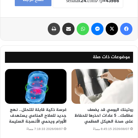
فيسبوك
‫X
ماسنجر
واتساب
مشاركة عبر البريد
طباعة
موضوعات ذات صلة
روتينك اليومي قد يضعف
غرسة ذكية قابلة للتحلل.. نهج
عظامك.. 5 عادات احذرها للحفاظ
جديد للعلاج المناعي يستهدف
على صحة الهيكل العظمي
الأورام ويحمي الأنسجة السليمة
2026/08/07 8:45:15 مساءً
2026/08/07 7:18:33 مساءً