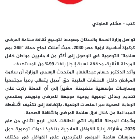
كتب – هشام الهلوتي
تواصل وزارة الصحة والسكان جهودها لترسيخ ثقافة سلامة المرضى
كركيزة أساسية لرؤية مصر 2030، حيث أعلنت نجاح حملة “365 يوم
سلامة” التوعوية في الوصول إلى أكثر من 4 ملايين مواطن خلال
المرحلة الثانية، محققة نسبة إنجاز بلغت 99% من المستهدف.
وأكد الدكتور حسام عبدالغفار، المتحدث الرسمي للوزارة، أن سلامة
المواطن داخل المنشآت الطبية حق أصيل يتطلب وعياً مجتمعياً
وممارسات مؤسسية منضبطة، مشيراً إلى أن الحملة ركزت على
تقديم رسائل توعوية يومية موجهة للمرضى وذويهم ومقدمي
الرعاية الصحية عبر المنصات الرقمية، بالإضافة إلى تكثيف الأنشطة
الميدانية من خلال فرق سلامة المرضى والثقافة الصحية.
وشملت المرحلة الثانية، التي انطلقت خلال الربع الثاني من عام
2026، مشاركة إدارة القوافل العلاجية بتنفيذ ندوات توعوية حول
ممارسات سلامة المرضى للمترددين على القوافل في مختلف