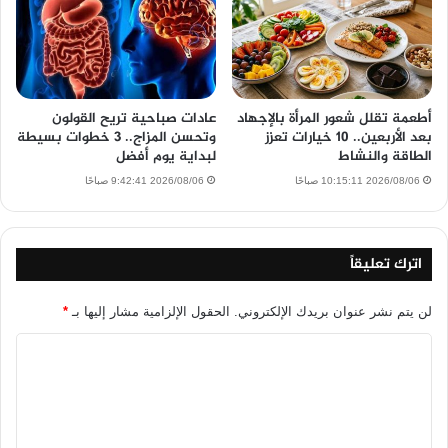
أطعمة تقلل شعور المرأة بالإجهاد
عادات صباحية تريح القولون
بعد الأربعين.. 10 خيارات تعزز
وتحسن المزاج.. 3 خطوات بسيطة
الطاقة والنشاط
لبداية يوم أفضل
2026/08/06 10:15:11 صباحًا
2026/08/06 9:42:41 صباحًا
اترك تعليقاً
لن يتم نشر عنوان بريدك الإلكتروني.
الحقول الإلزامية مشار إليها بـ
*
ا
ل
ت
ع