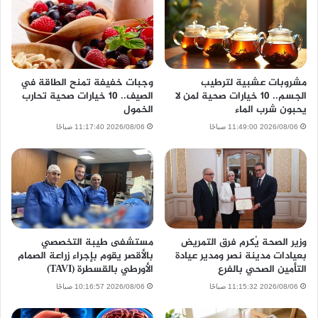
مشروبات عشبية لترطيب
وجبات خفيفة تمنح الطاقة في
الجسم.. 10 خيارات صحية لمن لا
الصيف.. 10 خيارات صحية تحارب
يحبون شرب الماء
الخمول
2026/08/06 11:49:00 صباحًا
2026/08/06 11:17:40 صباحًا
وزير الصحة يُكرم فرق التمريض
مستشفى طيبة التخصصي
بعيادات مدينة نصر ومدير عيادة
بالأقصر يقوم بإجراء زراعة الصمام
التأمين الصحي بالفرع
الأورطي بالقسطرة (TAVI)
2026/08/06 11:15:32 صباحًا
2026/08/06 10:16:57 صباحًا