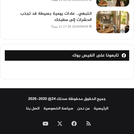
انتبهي.. عادات يومية بسيطة قد تجذب
الحشرات إلى مطبخك
2026/08/05 11:17:39 مساءً
تابعونا على الفيس بوك
جميع الحقوق محفوظة صحتك 24@ 2020-2026
الرئيسية
من نحن
سياسة الخصوصية
اتصل بنا
ملخص
‫X
فيسبوك
‫YouTube