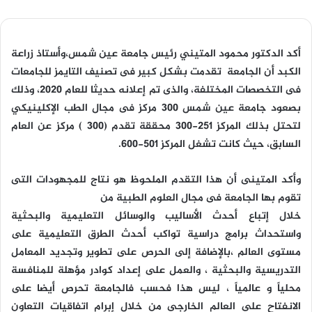
أكد الدكتور محمود المتيني رئيس جامعة عين شمس،وأستاذ زراعة
الكبد أن الجامعة تقدمت بشكل كبير فى تصنيف التايمز للجامعات
فى التخصصات المختلفة، والذى تم إعلانه حديثا للعام 2020، وذلك
بصعود جامعة عين شمس 300 مركز فى مجال الطب الإكلينيكي
لتحتل بذلك المركز 251-300 محققة تقدم (300 ) مركز عن العام
السابق، حيث كانت تشغل المركز 501-600.
وأكد المتينى أن هذا التقدم الملحوظ هو نتاج للمجهودات التى
تقوم بها الجامعة فى مجال العلوم الطبية من
خلال إتباع أحدث الأساليب والوسائل التعليمية والبحثية
واستحداث برامج دراسية تواكب أحدث الطرق التعليمية على
مستوى العالم ،بالإضافة إلى الحرص على تطوير وتجديد المعامل
التدريسية والبحثية ، والعمل على إعداد كوادر مؤهلة للمنافسة
محلياً و عالمياً ، ليس هذا فحسب فالجامعة تحرص أيضا على
الانفتاح على العالم الخارجى من خلال إبرام اتفاقيات التعاون