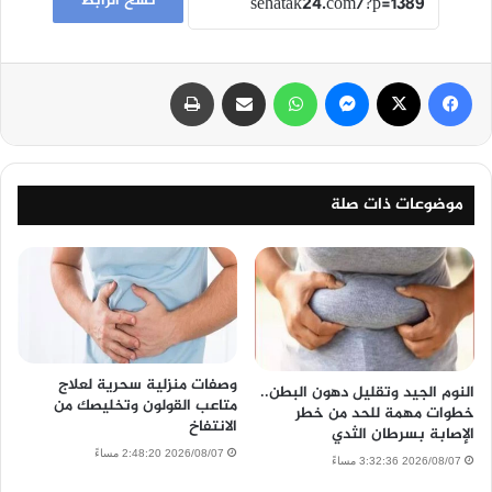
نسخ الرابط
فيسبوك
‫X
ماسنجر
واتساب
مشاركة عبر البريد
طباعة
موضوعات ذات صلة
وصفات منزلية سحرية لعلاج
النوم الجيد وتقليل دهون البطن..
متاعب القولون وتخليصك من
خطوات مهمة للحد من خطر
الانتفاخ
الإصابة بسرطان الثدي
2026/08/07 2:48:20 مساءً
2026/08/07 3:32:36 مساءً