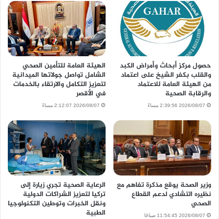
حصول مركز أبحاث وأمراض الكبد
الهيئة العامة للتأمين الصحي
والقلب بكفر الشيخ على اعتماد
الشامل تواصل جولاتها الميدانية
من الهيئة العامة للاعتماد
لتعزيز التكامل والارتقاء بالخدمات
والرقابة الصحية
في الأقصر
2026/08/07 2:39:56 مساءً
2026/08/07 2:12:07 مساءً
وزير الصحة يوقع مذكرة تفاهم مع
الرعاية الصحية تجري زيارة إلى
نظيره التشادي لدعم القطاع
تركيا لتعزيز الشراكات الدولية
الصحي
ونقل الخبرات وتوطين التكنولوجيا
الطبية
2026/08/07 11:54:45 صباحًا