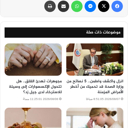
فيسبوك
‫X
ماسنجر
واتساب
مشاركة عبر البريد
طباعة
موضوعات ذات صلة
انزل واكشف واطمن.. 5 نصائح من
مجوهرات تهدئ القلق.. هل
وزارة الصحة قد تحميك من أخطر
تتحول الإكسسوارات إلى وسيلة
الأمراض المزمنة
للاسترخاء لدى جيل زد؟
2026/08/07 8:51:05 صباحًا
2026/08/06 11:25:01 مساءً