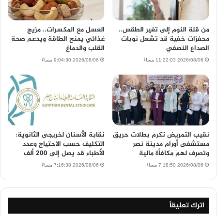
من قلة النوم إلى تغير الطقس..
العسل مع المكسرات.. مزيج
محفزات خفية قد تشعل نوبات
غذائي يمنح الطاقة ويدعم صحة
الصداع النصفي
القلب والدماغ
2026/08/06 11:22:03 مساءً
2026/08/06 9:04:30 مساءً
نقيب التمريض تكرم بطلات حريق
نقابة الأسنان لخريجى الثانوية:
مستشفى أورام مدينة نصر
التكليف حسب الاحتياج وعدد
وتصرف لهم مكافأة مالية
الأطباء قد يصل إلى 200 ألف
2026/08/06 7:18:50 مساءً
2026/08/06 7:16:38 مساءً
اترك تعليقاً