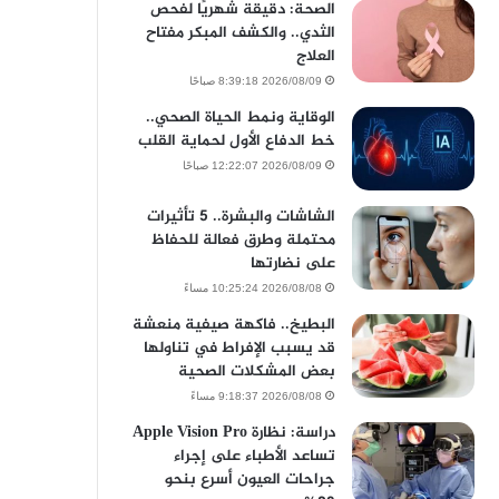
الصحة: دقيقة شهريًا لفحص
الثدي.. والكشف المبكر مفتاح
العلاج
2026/08/09 8:39:18 صباحًا
الوقاية ونمط الحياة الصحي..
خط الدفاع الأول لحماية القلب
2026/08/09 12:22:07 صباحًا
الشاشات والبشرة.. 5 تأثيرات
محتملة وطرق فعالة للحفاظ
على نضارتها
2026/08/08 10:25:24 مساءً
البطيخ.. فاكهة صيفية منعشة
قد يسبب الإفراط في تناولها
بعض المشكلات الصحية
2026/08/08 9:18:37 مساءً
دراسة: نظارة Apple Vision Pro
تساعد الأطباء على إجراء
جراحات العيون أسرع بنحو