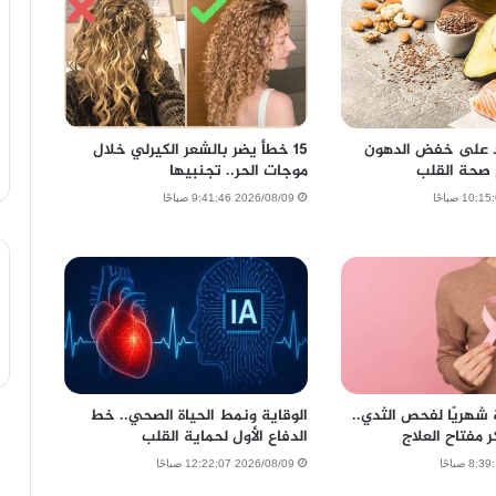
 على خفض الدهون
15 خطأ يضر بالشعر الكيرلي خلال
 صحة القلب
موجات الحر.. تجنبيها
2026/08/09 9:41:46 صباحًا
شهريًا لفحص الثدي..
الوقاية ونمط الحياة الصحي.. خط
 مفتاح العلاج
الدفاع الأول لحماية القلب
2026/08/09 12:22:07 صباحًا