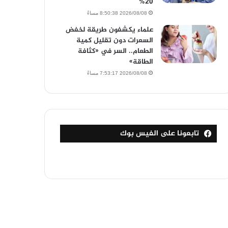
20%
2026/08/08 8:50:38 مساءً
علماء يكشفون طريقة لخفض
السعرات دون تقليل كمية
الطعام.. السر في «كثافة
الطاقة»
2026/08/08 7:53:17 مساءً
تابعونا على الفيس بوك