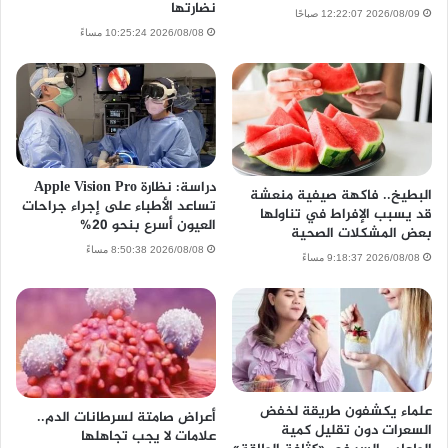
نضارتها
2026/08/09 12:22:07 صباحًا
2026/08/08 10:25:24 مساءً
دراسة: نظارة Apple Vision Pro
البطيخ.. فاكهة صيفية منعشة
تساعد الأطباء على إجراء جراحات
قد يسبب الإفراط في تناولها
العيون أسرع بنحو 20%
بعض المشكلات الصحية
2026/08/08 8:50:38 مساءً
2026/08/08 9:18:37 مساءً
علماء يكشفون طريقة لخفض
أعراض صامتة لسرطانات الدم..
السعرات دون تقليل كمية
علامات لا يجب تجاهلها