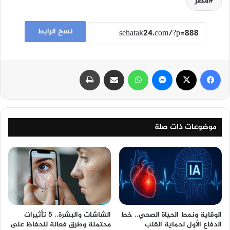
مصر
نسخ الرابط
فيسبوك
‫X
ماسنجر
واتساب
مشاركة عبر البريد
طباعة
موضوعات ذات صلة
الوقاية ونمط الحياة الصحي.. خط
الشاشات والبشرة.. 5 تأثيرات
الدفاع الأول لحماية القلب
محتملة وطرق فعالة للحفاظ على