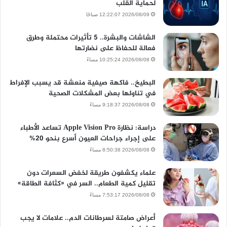
لحماية القلب
2026/08/09 12:22:07 صباحًا
الشاشات والبشرة.. 5 تأثيرات محتملة وطرق
فعالة للحفاظ على نضارتها
2026/08/08 10:25:24 مساءً
البطيخ.. فاكهة صيفية منعشة قد يسبب الإفراط
في تناولها بعض المشكلات الصحية
2026/08/08 9:18:37 مساءً
دراسة: نظارة Apple Vision Pro تساعد الأطباء
على إجراء جراحات العيون أسرع بنحو 20%
2026/08/08 8:50:38 مساءً
علماء يكشفون طريقة لخفض السعرات دون
تقليل كمية الطعام.. السر في «كثافة الطاقة»
2026/08/08 7:53:17 مساءً
أعراض صامتة لسرطانات الدم.. علامات لا يجب