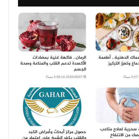
ماك الدهنية.. أطعمة
الرمان.. فاكهة غنية بمضادات
اغ وتعزز التركيز
الأكسدة تدعم القلب والمناعة وصحة
الجسم
2026/08/07 4:58:14 مساءً
 سحرية لعلاج متاعب
حصول مركز أبحاث وأمراض الكبد
صك من الانتفاخ
والقلب بكفر الشيخ على اعتماد من