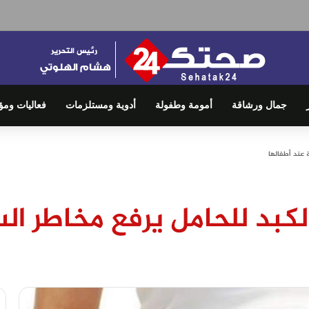
جمال ورشاقة
أمومة وطفولة
أدوية ومستلزمات
فعاليات ومؤ
 عند أطفالها
بد للحامل يرفع مخاطر الس