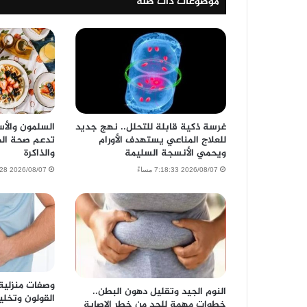
موضوعات ذات صلة
غرسة ذكية قابلة للتحلل.. نهج جديد
السلمون والأس
للعلاج المناعي يستهدف الأورام
تدعم صحة الدم
ويحمي الأنسجة السليمة
والذاكرة
2026/08/07 7:18:33 مساءً
2026/08/07 5:57:28 مساءً
وصفات منزلية
النوم الجيد وتقليل دهون البطن..
القولون وتخلي
خطوات مهمة للحد من خطر الإصابة