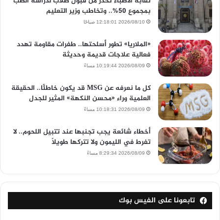
نقابة الأطباء تحذر من قبول طلاب لدراسة الطب
بمجموع 50%.. وتخاطب وزير التعليم
2026/08/10 12:18:01 صباحًا
«الملاريا» تطور أسلحتها.. طفرات مقاومة تهدد
فعالية علاجات قديمة وحديثة
2026/08/09 10:19:44 مساءً
كل ما نعرفه عن MSG قد يكون خاطئًا.. الحقيقة
العلمية وراء «محسن النكهة» المثير للجدل
2026/08/09 10:18:31 مساءً
أخطاء شائعة يجب تجنبها عند تتبيل اللحوم.. لا
تفرط في الليمون ولا تتركها طويلًا
2026/08/09 8:29:34 مساءً
تابعونا على الفيس بوك