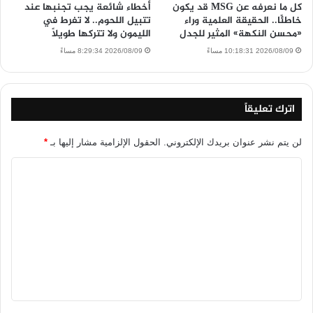
كل ما نعرفه عن MSG قد يكون
أخطاء شائعة يجب تجنبها عند
خاطئًا.. الحقيقة العلمية وراء
تتبيل اللحوم.. لا تفرط في
«محسن النكهة» المثير للجدل
الليمون ولا تتركها طويلًا
2026/08/09 10:18:31 مساءً
2026/08/09 8:29:34 مساءً
اترك تعليقاً
لن يتم نشر عنوان بريدك الإلكتروني.
الحقول الإلزامية مشار إليها بـ
*
ا
ل
ت
ع
ل
ي
ق