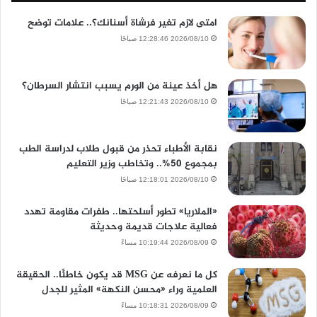
امتى لازم تغير فرشاة أسنانك؟.. علامات توضح
2026/08/10 12:28:46 صباحًا
هل أخذ عينة من الورم يسبب انتشار السرطان؟
2026/08/10 12:21:43 صباحًا
نقابة الأطباء تحذر من قبول طلاب لدراسة الطب
بمجموع 50%.. وتخاطب وزير التعليم
2026/08/10 12:18:01 صباحًا
«الملاريا» تطور أسلحتها.. طفرات مقاومة تهدد
فعالية علاجات قديمة وحديثة
2026/08/09 10:19:44 مساءً
كل ما نعرفه عن MSG قد يكون خاطئًا.. الحقيقة
العلمية وراء «محسن النكهة» المثير للجدل
2026/08/09 10:18:31 مساءً