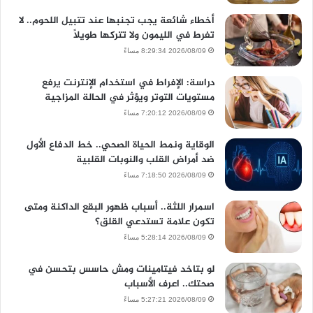
أخطاء شائعة يجب تجنبها عند تتبيل اللحوم.. لا
تفرط في الليمون ولا تتركها طويلًا
2026/08/09 8:29:34 مساءً
دراسة: الإفراط في استخدام الإنترنت يرفع
مستويات التوتر ويؤثر في الحالة المزاجية
2026/08/09 7:20:12 مساءً
الوقاية ونمط الحياة الصحي.. خط الدفاع الأول
ضد أمراض القلب والنوبات القلبية
2026/08/09 7:18:50 مساءً
اسمرار اللثة.. أسباب ظهور البقع الداكنة ومتى
تكون علامة تستدعي القلق؟
2026/08/09 5:28:14 مساءً
لو بتاخد فيتامينات ومش حاسس بتحسن في
صحتك.. اعرف الأسباب
2026/08/09 5:27:21 مساءً