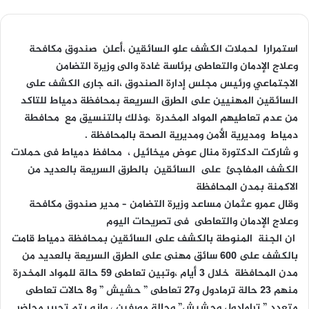
استمرارا لحملات الكشف علو السائقين ،أعلن صندوق مكافحة
وعلاج الإدمان والتعاطى برئاسة غادة والى وزيرة التضامن
الاجتماعي ورئيس مجلس إدارة الصندوق ،انه جارى الكشف على
السائقين المهنيين على الطرق السريعة بمحافظة دمياط للتاكد
من عدم تعاطيهم المواد المخدرة ،وذلك بالتنسيق مع محافطة
دمياط ومديرية الأمن ومديرية الصحة بالمحافظة .
و شاركت الدكتورة منال عوض ميخائيل ، محافظ دمياط فى حملات
الكشف المفاجئ على السائقين بالطرق السريعة بالعديد من
الاكمنة بمدن المحافظة
وقال عمرو عثمان مساعد وزيرة التضامن – مدير صندوق مكافحة
وعلاج الإدمان والتعاطى فى تصريحات اليوم
ان الجنة المنوطة بالكشف على السائقين بمحافظة دمياط قامت
بالكشف على 600 سائق مهنى على الطرق السريعة بالعديد من
مدن المحافظة خلال 3 أيام ،وتبين تعاطى 59 حالة للمواد المخدرة
منهم 23 حالة ترمادول و27 تعاطى ” حشيش ” و8 حالات تعاطى
متعدد ” ترامادول وحشيش” وحالة مورفين ، ﻭانه يتم تحرير محاضر