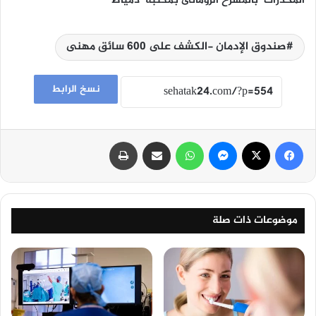
المخدرات بالمسرح الرومانى بمكتبة دمياط
صندوق الإدمان -الكشف على 600 سائق مهنى
نسخ الرابط
فيسبوك
‫X
ماسنجر
واتساب
مشاركة عبر البريد
طباعة
موضوعات ذات صلة