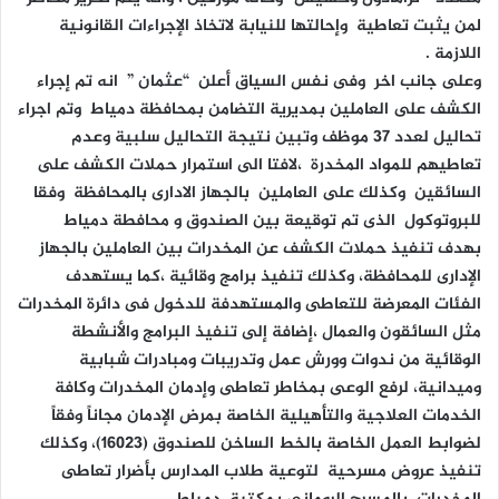
لمن يثبت تعاطية وإحالتها للنيابة لاتخاذ الإجراءات القانونية
اللازمة .
وعلى جانب اخر وفى نفس السياق أعلن “عثمان ” انه تم إجراء
الكشف على العاملين بمديرية التضامن بمحافظة دمياط وتم اجراء
تحاليل لعدد 37 موظف وتبين نتيجة التحاليل سلبية وعدم
تعاطيهم للمواد المخدرة ،لافتا الى استمرار حملات الكشف على
السائقين وكذلك على العاملين بالجهاز الادارى بالمحافظة وفقا
للبروتوكول الذى تم توقيعة بين الصندوق و محافطة دمياط
بهدف تنفيذ حملات الكشف عن المخدرات بين العاملين بالجهاز
الإدارى للمحافظة، وكذلك تنفيذ برامج وقائية ،كما يستهدف
الفئات المعرضة للتعاطى والمستهدفة للدخول فى دائرة المخدرات
مثل السائقون والعمال ،إضافة إلى تنفيذ البرامج والأنشطة
الوقائية من ندوات وورش عمل وتدريبات ومبادرات شبابية
وميدانية، لرفع الوعى بمخاطر تعاطى وإدمان المخدرات وكافة
الخدمات العلاجية والتأهيلية الخاصة بمرض الإدمان مجاناً وفقاً
لضوابط العمل الخاصة بالخط الساخن للصندوق (16023)، وكذلك
تنفيذ عروض مسرحية لتوعية طلاب المدارس بأضرار تعاطى