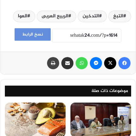
التبغ
التدخين
الربيع العربى
العوا
نسخ الرابط
فيسبوك
‫X
ماسنجر
واتساب
مشاركة عبر البريد
طباعة
موضوعات ذات صلة