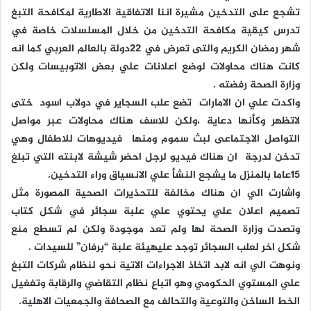
تشجع على التدخين مشيرة اننا الاتفاقية الاطارية لمكافحة التبغ
تدرس كيقية مكافحة التدخين من خلال المسلسلات خاصة في
شهر رمضان الكريم والتى تعرض في 22دولة بالعالم العربي كما انه
كانت هناك محاولات لوضع اعلانات علي بعض الاتوبيسات ولكن
وزارة الصحة رفضته .
واكدت علي ان الامارات تضع علب السجاير في دولاب اسود ختى
لاتظهر وكأنها دعاية ،ولكن للاسف هناك محاولات عبر مواصل
التواصل الاجتماعى لبث سموم ومنها فيديوهات للاطفال وهي
تدخن لدرجة ان هناك فيديو لرجل احضر شيشة لابنته التي تبلغ
15عاما بالمنزل ما يشجع النشأ علي الانسياق وراء التدخين.
واشارت الي ان هناك مخالفة للتحذيرات الصحية المصورة مثل
تصميم اعلان علي يحتوي علي علبة سجائر في شكل كتاب
وتصدت وزارة الصحة لها ولم تعد موجودة ولكن لم تسطع منع
شكل اخر لعلب السجائر توجد عليهيئة علبة “برفان” للسيدات .
ونوهت الي انه لابد اتخاذ الاجراءات الاتية نحو لنظام شركات التبغ
علي المستوي الحكومي وهو اتباع نظام التقاضي والرقابة وتفغيل
الخط الساخن والتوعية والتحالف مع الصحافة والجمعيات الاهلية.