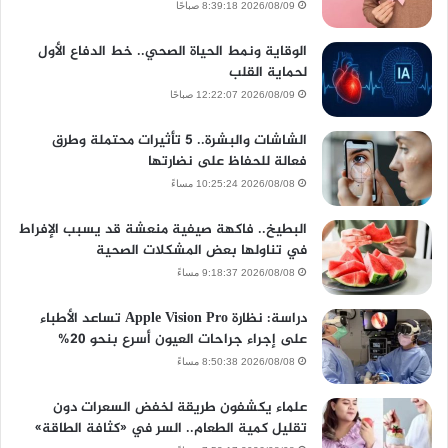
2026/08/09 8:39:18 صباحًا
الوقاية ونمط الحياة الصحي.. خط الدفاع الأول
لحماية القلب
2026/08/09 12:22:07 صباحًا
الشاشات والبشرة.. 5 تأثيرات محتملة وطرق
فعالة للحفاظ على نضارتها
2026/08/08 10:25:24 مساءً
البطيخ.. فاكهة صيفية منعشة قد يسبب الإفراط
في تناولها بعض المشكلات الصحية
2026/08/08 9:18:37 مساءً
دراسة: نظارة Apple Vision Pro تساعد الأطباء
على إجراء جراحات العيون أسرع بنحو 20%
2026/08/08 8:50:38 مساءً
علماء يكشفون طريقة لخفض السعرات دون
تقليل كمية الطعام.. السر في «كثافة الطاقة»