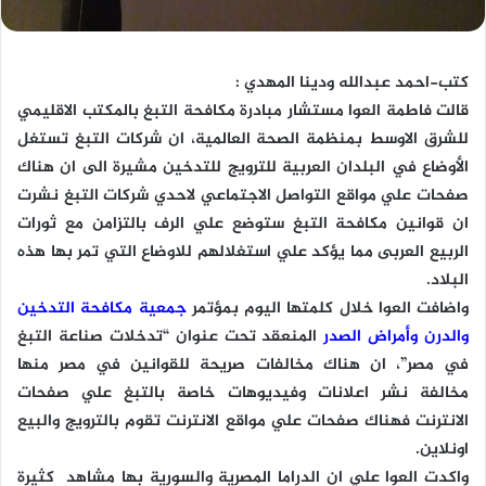
كتب-احمد عبدالله ودينا المهدي :
قالت فاطمة العوا مستشار مبادرة مكافحة التبغ بالمكتب الاقليمي
للشرق الاوسط بمنظمة الصحة العالمية، ان شركات التبغ تستغل
الأوضاع في البلدان العربية للترويج للتدخين مشيرة الى ان هناك
صفحات علي مواقع التواصل الاجتماعي لاحدي شركات التبغ نشرت
ان قوانين مكافحة التبغ ستوضع علي الرف بالتزامن مع ثورات
الربيع العربى مما يؤكد علي استغلالهم للاوضاع التي تمر بها هذه
البلاد.
واضافت العوا خلال كلمتها اليوم بمؤتمر
جمعية مكافحة التدخين
والدرن وأمراض الصدر
المنعقد تحت عنوان “تدخلات صناعة التبغ
في مصر”، ان هناك مخالفات صريحة للقوانين في مصر منها
مخالفة نشر اعلانات وفيديوهات خاصة بالتبغ علي صفحات
الانترنت فهناك صفحات علي مواقع الانترنت تقوم بالترويج والبيع
اونلاين.
واكدت العوا علي ان الدراما المصرية والسورية بها مشاهد كثيرة