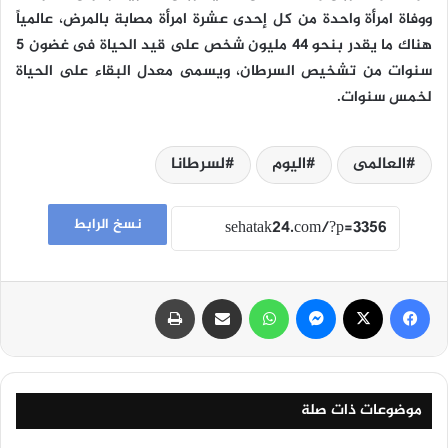
ووفاة امرأة واحدة من كل إحدى عشرة امرأة مصابة بالمرض، عالمياً
هناك ما يقدر بنحو 44 مليون شخص على قيد الحياة فى غضون 5
سنوات من تشخيص السرطان، ويسمى معدل البقاء على الحياة
لخمس سنوات.
العالمى
اليوم
لسرطانا
نسخ الرابط
فيسبوك
‫X
ماسنجر
واتساب
مشاركة عبر البريد
طباعة
موضوعات ذات صلة