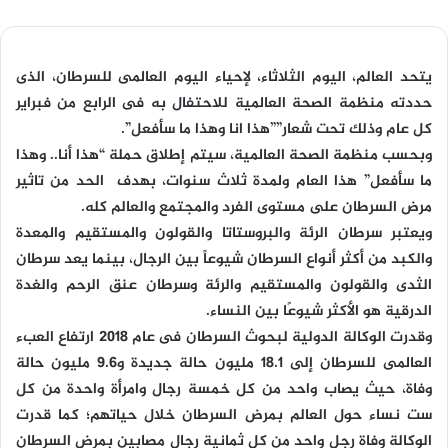
يتحد العالم، اليوم الثلاثاء، لإحياء اليوم العالمى للسرطان، الذى
حددته منظمة الصحة العالمية للاحتفال به فى الرابع من فبراير
كل عام وذلك تحت شعار””هذا انا وهذا ما سأفعل”.
وبحسب منظمة الصحة العالمية، سيتم إطلاق حملة “هذا أنا.. وهذا
ما سأفعل” هذا العام ولمدة ثلاث سنوات، بهدف الحد من تاثير
مرض السرطان على مستوى الفرد والمجتمع والعالم كله.
ويعتبر سرطان الرئة والبروستاتا والقولون والمستقيم والمعدة
والكبد من أكثر أنواع السرطان شيوعاً بين الرجال، بينما يعد سرطان
الثدى والقولون والمستقيم والرئة وسرطان عنق الرحم والغدة
الدرقية هو الأكثر شيوعًا بين النساء.
وقدرت الوكالة الدولية لبحوث السرطان فى عام 2018 ارتفاع العبء
العالمى للسرطان إلى 18.1 مليون حالة جديدة و9.6 مليون حالة
وفاة، حيث يصاب واحد من كل خمسة رجال وامرأة واحدة من كل
ست نساء حول العالم بمرض السرطان خلال حياتهم؛ كما قدرت
الوكالة وفاة رجل واحد من كل ثمانية رجال مصابين بمرض السرطان