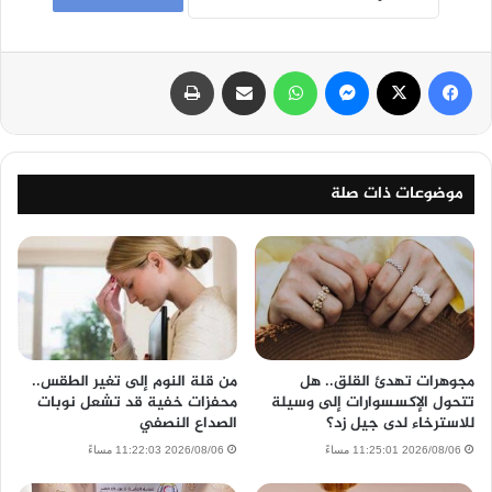
فيسبوك
‫X
ماسنجر
واتساب
مشاركة عبر البريد
طباعة
موضوعات ذات صلة
مجوهرات تهدئ القلق.. هل
من قلة النوم إلى تغير الطقس..
تتحول الإكسسوارات إلى وسيلة
محفزات خفية قد تشعل نوبات
للاسترخاء لدى جيل زد؟
الصداع النصفي
2026/08/06 11:25:01 مساءً
2026/08/06 11:22:03 مساءً