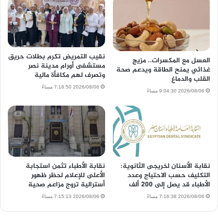
نقيب التمريض تكرم بطلات حريق
العسل مع المكسرات.. مزيج
مستشفى أورام مدينة نصر
غذائي يمنح الطاقة ويدعم صحة
وتصرف لهم مكافأة مالية
القلب والدماغ
2026/08/06 7:18:50 مساءً
2026/08/06 9:04:30 مساءً
نقابة الأسنان لخريجى الثانوية:
نقابة الأطباء تثمن استجابة
التكليف حسب الاحتياج وعدد
الأعلى للإعلام لحظر ظهور
الأطباء قد يصل إلى 200 ألف
أسترالية تروج مزاعم صحية
2026/08/06 7:16:38 مساءً
2026/08/06 7:15:13 مساءً