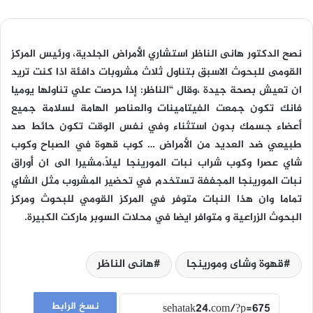
نصح الدكتور هانى الناظر استشاري الأمراض الجلدية، ورئيس المركز
القومى للبحوث الاسبق بتناول ثلاث مشروبات دافئة اذا كنت تريد
ان تعيش بصحة جيدة ،وقال “الناظر: إذا حرصت علي تناولها يوميا
فانك تكون جمعت الفيتامينات والعناصر الهامة لسلامة جميع
أعضاء جسمك بدون استثناء وفي نفس الوقت تكون حائط صد
طبيعي ضد العديد من الأمراض … كوب قهوة في الصباح وكوب
شاي عصرا وكوب شراب نبات المورينجا ليلاً،مشيرا الى ان أوراق
نبات المورينجا المجففة تستخدم في تحضير المشروب مثل الشاي
تماما وان هذا النبات متوفر في المركز القومي للبحوث ومركز
البحوث الزراعية و متوافر ايضا في محلات السوبر ماركت الكبيرة.
قهوة وشاى ومورينجا
هانى الناظر
نسخ الرابط