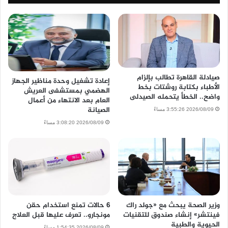
صيادلة القاهرة تطالب بإلزام
إعادة تشغيل وحدة مناظير الجهاز
الأطباء بكتابة روشتات بخط
الهضمي بمستشفى العريش
واضح.. الخطأ يتحمله الصيدلى
العام بعد الانتهاء من أعمال
الصيانة
2026/08/09 3:55:26 مساءً
2026/08/09 3:08:20 مساءً
وزير الصحة يبحث مع «جولد راك
6 حالات تمنع استخدام حقن
فينتشر» إنشاء صندوق للتقنيات
مونجارو.. تعرف عليها قبل العلاج
الحيوية والطبية
2026/08/09 1:54:35 مساءً