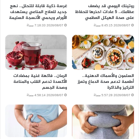
روتينك اليومي قد يضعف
غرسة ذكية قابلة للتحلل.. نهج
عظامك.. 5 عادات احذرها للحفاظ
جديد للعلاج المناعي يستهدف
على صحة الهيكل العظمي
الأورام ويحمي الأنسجة السليمة
2026/08/07 8:45:15 مساءً
2026/08/07 7:18:33 مساءً
السلمون والأسماك الدهنية..
الرمان.. فاكهة غنية بمضادات
أطعمة تدعم صحة الدماغ وتعزز
الأكسدة تدعم القلب والمناعة
التركيز والذاكرة
وصحة الجسم
2026/08/07 5:57:28 مساءً
2026/08/07 4:58:14 مساءً