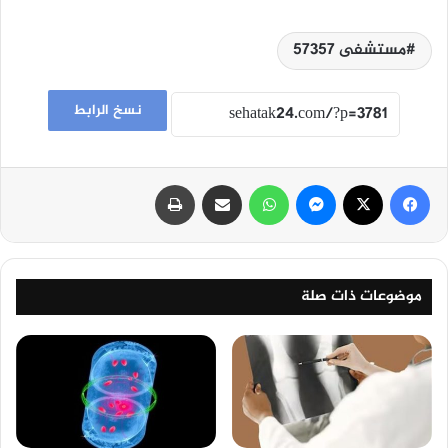
مستشفى ٥٧٣٥٧
نسخ الرابط
فيسبوك
‫X
ماسنجر
واتساب
مشاركة عبر البريد
طباعة
موضوعات ذات صلة