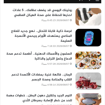
روتينك اليومي قد يضعف عظامك.. 5 عادات
احذرها للحفاظ على صحة الهيكل العظمي
2026/08/07 8:45:15 مساءً
غرسة ذكية قابلة للتحلل.. نهج جديد للعلاج
المناعي يستهدف الأورام ويحمي الأنسجة
السليمة
2026/08/07 7:18:33 مساءً
السلمون والأسماك الدهنية.. أطعمة تدعم صحة
الدماغ وتعزز التركيز والذاكرة
2026/08/07 5:57:28 مساءً
الرمان.. فاكهة غنية بمضادات الأكسدة تدعم
القلب والمناعة وصحة الجسم
2026/08/07 4:58:14 مساءً
النوم الجيد وتقليل دهون البطن.. خطوات مهمة
للحد من خطر الإصابة بسرطان الثدي