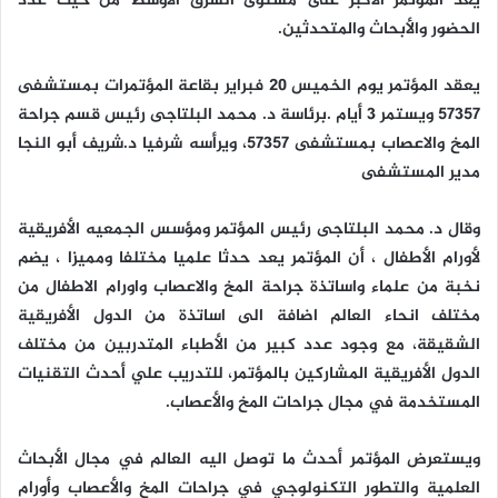
يعد المؤتمر الأكبر على مستوى الشرق الأوسط من حيث عدد
الحضور والأبحاث والمتحدثين.
يعقد المؤتمر يوم الخميس ٢٠ فبراير بقاعة المؤتمرات بمستشفى
٥٧٣٥٧ ويستمر 3 أيام .برئاسة د. محمد البلتاجى رئيس قسم جراحة
المخ والاعصاب بمستشفى ٥٧٣٥٧، ويرأسه شرفيا د.شريف أبو النجا
مدير المستشفى
وقال د. محمد البلتاجى رئيس المؤتمر ومؤسس الجمعيه الأفريقية
لأورام الأطفال ، أن المؤتمر يعد حدثا علميا مختلفا ومميزا ، يضم
نخبة من علماء واساتذة جراحة المخ والاعصاب واورام الاطفال من
مختلف انحاء العالم اضافة الى اساتذة من الدول الأفريقية
الشقيقة، مع وجود عدد كبير من الأطباء المتدربين من مختلف
الدول الأفريقية المشاركين بالمؤتمر، للتدريب علي أحدث التقنيات
المستخدمة في مجال جراحات المخ والأعصاب.
ويستعرض المؤتمر أحدث ما توصل اليه العالم في مجال الأبحاث
العلمية والتطور التكنولوجي في جراحات المخ والأعصاب وأورام