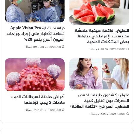
دراسة: نظارة Apple Vision Pro
البطيخ.. فاكهة صيفية منعشة
تساعد الأطباء على إجراء جراحات
قد يسبب الإفراط في تناولها
العيون أسرع بنحو 20%
بعض المشكلات الصحية
2026/08/08 8:50:38 مساءً
2026/08/08 9:18:37 مساءً
علماء يكشفون طريقة لخفض
أعراض صامتة لسرطانات الدم..
السعرات دون تقليل كمية
علامات لا يجب تجاهلها
الطعام.. السر في «كثافة الطاقة»
2026/08/08 7:35:31 مساءً
2026/08/08 7:53:17 مساءً