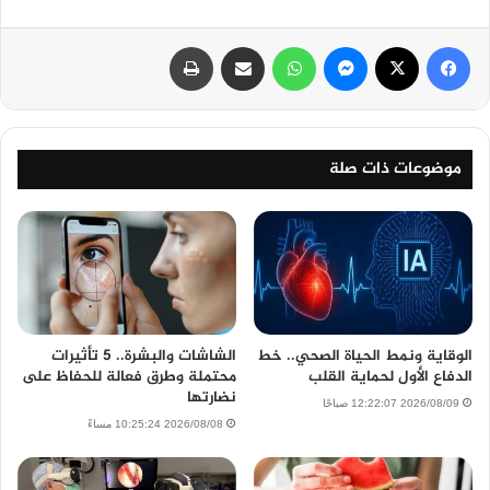
فيسبوك
‫X
ماسنجر
واتساب
مشاركة عبر البريد
طباعة
موضوعات ذات صلة
الوقاية ونمط الحياة الصحي.. خط
الشاشات والبشرة.. 5 تأثيرات
الدفاع الأول لحماية القلب
محتملة وطرق فعالة للحفاظ على
نضارتها
2026/08/09 12:22:07 صباحًا
2026/08/08 10:25:24 مساءً