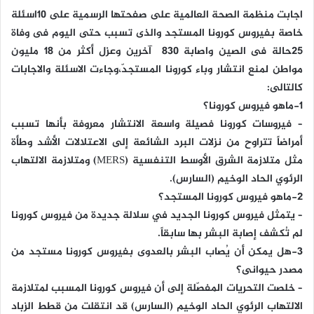
اجابت منظمة الصحة العالمية على صفحتها الرسمية على 10اسئلة
خاصة بفيروس كورونا المستجد والذى تسبب حتى اليوم فى وفاة
25حالة فى الصين واصابة 830 آخرين وعزل أكثر من 18 مليون
مواطن لمنع انتشار وباء كورونا المستجدّ،وجاءت الاسئلة والاجابات
كالتالى:
1-ماهو فيروس كورونا؟
– فيروسات كورونا فصيلة واسعة الانتشار معروفة بأنها تسبب
أمراضاً تتراوح من نزلات البرد الشائعة إلى الاعتلالات الأشد وطأة
مثل متلازمة الشرق الأوسط التنفسية (MERS) ومتلازمة الالتهاب
الرئوي الحاد الوخيم (السارس).
2-ماهو فيروس كورونا المستجد؟
– يتمثل فيروس كورونا الجديد في سلالة جديدة من فيروس كورونا
لم تُكشف إصابة البشر بها سابقاً.
3-هل يمكن أن يُصاب البشر بالعدوى بفيروس كورونا مستجد من
مصدر حيوانى؟
– خلصت التحريات المفصّلة إلى أن فيروس كورونا المسبب لمتلازمة
الالتهاب الرئوي الحاد الوخيم (السارس) قد انتقلت من قطط الزباد