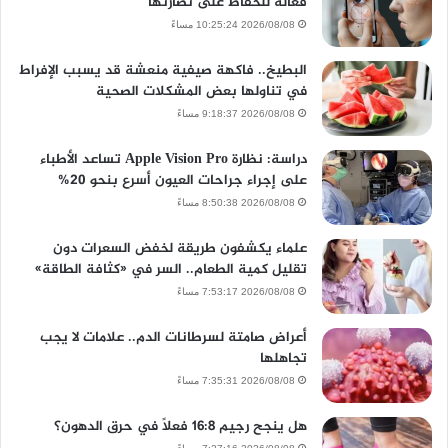
فعالة للحفاظ على نضارتها
2026/08/08 10:25:24 مساءً
البطيخ.. فاكهة صيفية منعشة قد يسبب الإفراط
في تناولها بعض المشكلات الصحية
2026/08/08 9:18:37 مساءً
دراسة: نظارة Apple Vision Pro تساعد الأطباء
على إجراء جراحات العيون أسرع بنحو 20%
2026/08/08 8:50:38 مساءً
علماء يكشفون طريقة لخفض السعرات دون
تقليل كمية الطعام.. السر في «كثافة الطاقة»
2026/08/08 7:53:17 مساءً
أعراض صامتة لسرطانات الدم.. علامات لا يجب
تجاهلها
2026/08/08 7:35:31 مساءً
هل ينجح رجيم 16:8 فعلًا في حرق الدهون؟