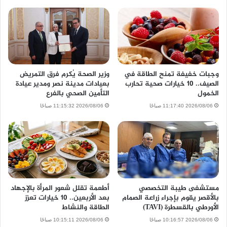
وجبات خفيفة تمنح الطاقة في
وزير الصحة يُكرم فرق التمريض
الصيف.. 10 خيارات صحية تحارب
بعيادات مدينة نصر ومدير عيادة
الخمول
التأمين الصحي بالفرع
2026/08/06 11:17:40 صباحًا
2026/08/06 11:15:32 صباحًا
مستشفى طيبة التخصصي
أطعمة تقلل شعور المرأة بالإجهاد
بالأقصر يقوم بإجراء زراعة الصمام
بعد الأربعين.. 10 خيارات تعزز
الأورطي بالقسطرة (TAVI)
الطاقة والنشاط
2026/08/06 10:16:57 صباحًا
2026/08/06 10:15:11 صباحًا