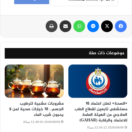
فيسبوك
‫X
ماسنجر
واتساب
مشاركة عبر البريد
طباعة
موضوعات ذات صلة
«الصحة» تعلن اعتماد 16
مشروبات عشبية لترطيب
مستشفى تابعين لقطاع الطب
الجسم.. 10 خيارات صحية لمن لا
العلاجي من الهيئة العامة
يحبون شرب الماء
للاعتماد والرقابة (GAHAR)
2026/08/06 11:49:00 صباحًا
2026/08/06 12:34:12 مساءً