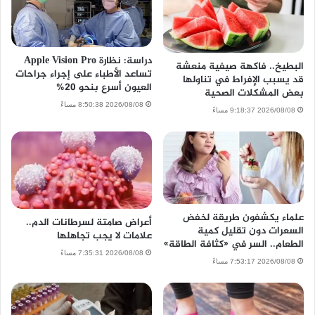
دراسة: نظارة Apple Vision Pro
البطيخ.. فاكهة صيفية منعشة
تساعد الأطباء على إجراء جراحات
قد يسبب الإفراط في تناولها
العيون أسرع بنحو 20%
بعض المشكلات الصحية
2026/08/08 8:50:38 مساءً
2026/08/08 9:18:37 مساءً
علماء يكشفون طريقة لخفض
أعراض صامتة لسرطانات الدم..
السعرات دون تقليل كمية
علامات لا يجب تجاهلها
الطعام.. السر في «كثافة الطاقة»
2026/08/08 7:35:31 مساءً
2026/08/08 7:53:17 مساءً