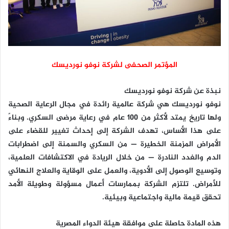
المؤتمر الصحفى لشركة نوفو نورديسك
نبذة عن شركة نوفو نورديسك
نوفو نورديسك هي شركة عالمية رائدة في مجال الرعاية الصحية
ولها تاريخ يمتد لأكثر من 100 عام في رعاية مرضى السكري. وبناءً
على هذا الأساس، تهدف الشركة إلى إحداث تغيير للقضاء على
الأمراض المزمنة الخطيرة — من السكري والسمنة إلى اضطرابات
الدم والغدد النادرة — من خلال الريادة في الاكتشافات العلمية،
وتوسيع الوصول إلى الأدوية، والعمل على الوقاية والعلاج النهائي
للأمراض. تلتزم الشركة بممارسات أعمال مسؤولة وطويلة الأمد
تحقق قيمة مالية واجتماعية وبيئية.
هذه المادة حاصلة على موافقة هيئة الدواء المصرية