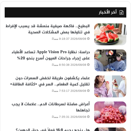
أخر الأخبار
البطيخ.. فاكهة صيفية منعشة قد يسبب الإفراط
في تناولها بعض المشكلات الصحية
2026/08/08 9:18:37 مساءً
دراسة: نظارة Apple Vision Pro تساعد الأطباء
على إجراء جراحات العيون أسرع بنحو 20%
2026/08/08 8:50:38 مساءً
علماء يكشفون طريقة لخفض السعرات دون
تقليل كمية الطعام.. السر في «كثافة الطاقة»
2026/08/08 7:53:17 مساءً
أعراض صامتة لسرطانات الدم.. علامات لا يجب
تجاهلها
2026/08/08 7:35:31 مساءً
هل ينجح رجيم 16:8 فعلًا في حرق الدهون؟