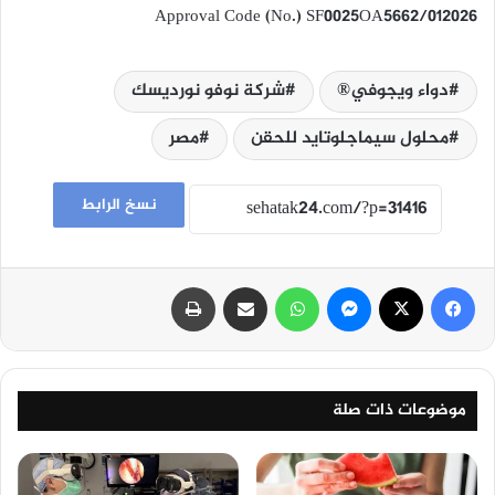
Approval Code (No.) SF0025OA5662/012026
دواء ويجوفي®
شركة نوفو نورديسك
محلول سيماجلوتايد للحقن
مصر
نسخ الرابط
فيسبوك
‫X
ماسنجر
واتساب
مشاركة عبر البريد
طباعة
موضوعات ذات صلة