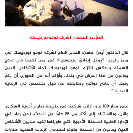
المؤتمر الصحفى لشركة نوفو نورديسك
قال الدكتور أيمن حسن، المدير العام لشركة نوفو نورديسك في
مصر وليبيا: “يمثل إطلاق ويجوفي® في مصر تقدمًا في علاج
السمنة ويعكس التزام نوفو نورديسك تجاه الأشخاص الذين
يعانون من هذا المرض في بلدنا. وأؤكد أنه من الضروري أن يتم
وصف أي علاج دوائي ومتابعته من قبل متخصص في الرعاية
الصحية.”
على مدار 100 عام، كانت شركتنا في طليعة تطوير أدوية السكري.
والآن، وبالاستناد إلى أكثر من 25 عامًا من البحث، نحن رواد في
الإدارة الطبية للسمنة. الأدوية التي طورناها تفيد ملايين الأشخاص
الذين يعانون من السمنة، وتوفر لمقدمي الرعاية الصحية خيارات