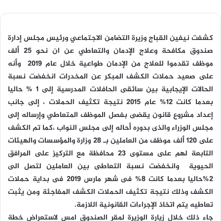
كشفت نيفين القباج وزيرة التضامن الاجتماعي ورئيس مجلس إدارة
صندوق مكافحة وعلاج الإدمان والتعاطي عن ان نحو 25 ألف
موظف تقدموا للعلاج من الإدمان طواعية خلال عام 2019 وأنه
على صعيد حملات الكشف المبكر عن المخدرات انخفضت نسبة
الحالات الإيجابية بين سائقى الحافلات المدرسية إلى 1 % حاليا
بعدما كانت 12% عام 2015 نتيجة تكثيف الحملات ، إلى جانب
إعداد مشروع قانون يقضى بفصل الموظف المتعاطي وإرساله إلى
مجلس الوزراء والذى بدوره أحاله إلى مجلس النواب ،كما تم الكشف
على 120 ألف موظف من العاملين بـ 28 وزارة والمؤسسات والهيئات
التابعة لهم على مستوى 23 محافظة مع التركيز على المرافق
الحيوية‪ ‬ وانخفضت نسبة التعاطى بين العاملين لتصل الى
2%حاليا بعدما كانت 8% فى شهر مارس 2019 فى بداية حملات
الكشف وذلك نتيجة تكثيف الحملات الكشف المفاجئة ومن يثبت
تعاطيه يتم اتخاذ الإجراءات القانونية اللازمة.
جاء ذلك خلال زيارة الوزيرة لمقر الصندوق امس لاستعراض خطة