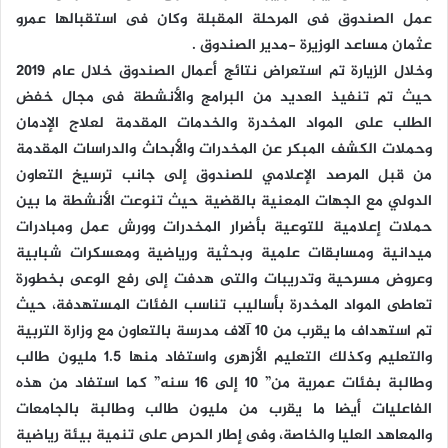
عمل الصندوق فى المرحلة المقبلة وكان فى استقبالها عمرو
عثمان مساعد الوزيرة -مدير الصندوق .
وخلال الزيارة تم استعراض نتائج أعمال الصندوق خلال عام 2019
حيث تم تنفيذ العديد من البرامج والأنشطة فى مجال خفض
الطلب على المواد المخدرة والخدمات المقدمة لعلاج الإدمان
وحملات الكشف المبكر عن المخدرات والأبحاث والدراسات المقدمة
من قبل المرصد الإعلامي للصندوق إلى جانب ترسيخ التعاون
الدولي مع الجهات المعنية بالقضية حيث تنوعت الأنشطة ما بين
حملات إعلامية للتوعية بأضرار المخدرات وورش عمل ومبادرات
ميدانية ومسابقات علمية وبحثية ورياضية ومعسكرات شبابية
وعروض مسرحية وتدريبات والتى هدفت إلى رفع الوعى بخطورة
تعاطى المواد المخدرة بأساليب تناسب الفئات المستهدفة، حيث
تم استهداف ما يقرب من 10 آلاف مدرسة بالتعاون مع وزارة التربية
والتعليم وكذلك التعليم الأزهرى واستفاد منها 1.5 مليون طالب
وطالبة بفئات عمرية من” 10 إلى 16 سنه” كما استفاد من هذه
الفاعليات أيضا ما يقرب من مليون طالب وطالبة بالجامعات
والمعاهد العليا والخاصة، وفى إطار الحرص على تنمية بيئة رياضية