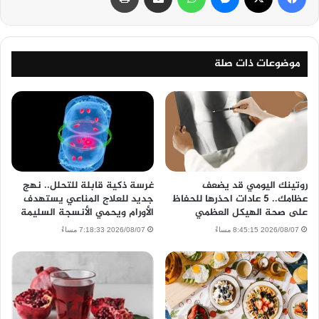
موضوعات ذات صلة
روتينك اليومي قد يضعف
غرسة ذكية قابلة للتحلل.. نهج
عظامك.. 5 عادات احذرها للحفاظ
جديد للعلاج المناعي يستهدف
على صحة الهيكل العظمي
الأورام ويحمي الأنسجة السليمة
2026/08/07 8:45:15 مساءً
2026/08/07 7:18:33 مساءً