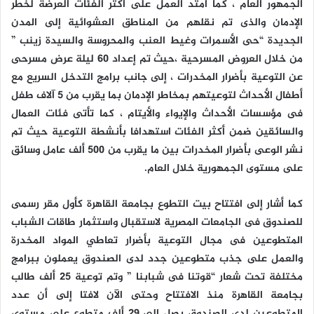
الجمهور العام ، كما امتد العمل على أكثر الفئات العرضة لخطر
الإدمان والذى تم نقلهم من المناطق العشوائية إلى المدن
الجديدة “حى الأسمرات وغيط العنب والمحروسة والسيدة زينب ”
من خلال العروض المسرحية ،حيث تم إعداد 60 ليلة عرض مسرحى
عن التوعية بأضرار المخدرات ، إلى جانب برامج التدخل السريع مع
أطفال الأحداث لتوعيتهم بمخاطر الإدمان بما يقرب من 5 آلاف طفل
فى مؤسسات الأحداث والإيواء والأيتام ، كما تأتى فئات العمال
والسائقين ضمن أكثر الفئات استهدافا بأنشطة التوعية حيث تم
نشر الوعى بأضرار المخدرات بين ما يقرب من 500 ألف عامل وسائق
على مستوى الجمهورية خلال العام‪ .‬
كما أشار إلى افتتاح بيت التطوع بجامعة القاهرة كأول مقر رسمى
للصندوق فى الجامعات المصرية لاستقبال واستثمار طاقات الشباب
المتطوعين فى مجال التوعية بأضرار تعاطي المواد المخدرة
والعمل على جذب متطوعين جدد لدى الصندوق يعملون ببرامج
مختلفة تحت شعار “قوتنا فى شبابنا ” وتم توعية 25 ألف طالب
بجامعة القاهرة منذ الافتتاح وحتى الآن لافتا إلى أن عدد
المتطوعين لدى الصندوق يصل إلى 29 ألف متطوع على مستوى