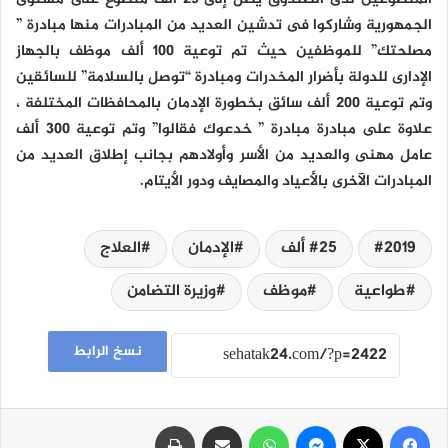
الجمهورية وشاركوا فى تدشين العديد من المبادرات منها مبادرة ”
مصلحتك” للموظفين حيث تم توعية 100 ألف موظف بالجهاز
الإدارى للدولة بأضرار المخدرات ومبادرة “توصل بالسلامة” للسائقين
وتم توعية 200 ألف سائق بخطورة الإدمان بالمحافظات المختلفة ،
علاوة على مبادرة مبادرة ” خدعوك فقالوا” وتم توعية 300 ألف
عامل مهنى والعديد من الأسر وأولادهم بجانب إطلاق العديد من
المبادرات الآخرى بالأعياد والمصايف ودور الأيتام‪ .‬
2019
25 ألف
الإدمان
العلاج
طواعية
موظف
وزيرة التضامن
نسخ الرابط
فيسبوك
‫X
ماسنجر
واتساب
مشاركة عبر البريد
طباعة