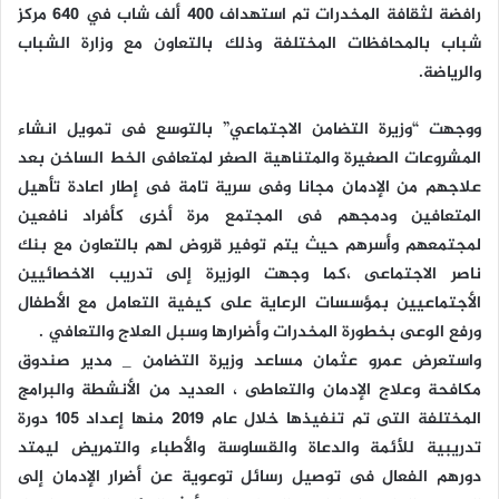
رافضة لثقافة المخدرات تم استهداف 400 ألف شاب في 640 مركز
شباب بالمحافظات المختلفة وذلك بالتعاون مع وزارة الشباب
والرياضة‪.‬
ووجهت “وزيرة التضامن الاجتماعي” بالتوسع فى تمويل انشاء
المشروعات الصغيرة والمتناهية الصغر لمتعافى الخط الساخن بعد
علاجهم من الإدمان مجانا وفى سرية تامة فى إطار اعادة تأهيل
المتعافين ودمجهم فى المجتمع مرة أخرى كأفراد نافعين
لمجتمعهم وأسرهم حيث يتم توفير قروض لهم بالتعاون مع بنك
ناصر الاجتماعى ،كما وجهت الوزيرة إلى تدريب الاخصائيين
الأجتماعيين بمؤسسات الرعاية على كيفية التعامل مع الأطفال
ورفع الوعى بخطورة المخدرات وأضرارها وسبل العلاج والتعافي .
واستعرض عمرو عثمان مساعد وزيرة التضامن _ مدير صندوق
مكافحة وعلاج الإدمان والتعاطى ، العديد من الأنشطة والبرامج
المختلفة التى تم تنفيذها خلال عام 2019 منها إعداد 105 دورة
تدريبية للأئمة والدعاة والقساوسة والأطباء والتمريض ليمتد
دورهم الفعال فى توصيل رسائل توعوية عن أضرار الإدمان إلى