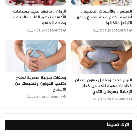
السلمون والأسماك الدهنية..
الرمان.. فاكهة غنية بمضادات
أطعمة تدعم صحة الدماغ وتعزز
الأكسدة تدعم القلب والمناعة
التركيز والذاكرة
وصحة الجسم
2026/08/07 5:57:28 مساءً
2026/08/07 4:58:14 مساءً
وصفات منزلية سحرية لعلاج
النوم الجيد وتقليل دهون البطن..
متاعب القولون وتخليصك من
خطوات مهمة للحد من خطر
الانتفاخ
الإصابة بسرطان الثدي
2026/08/07 2:48:20 مساءً
2026/08/07 3:32:36 مساءً
اترك تعليقاً