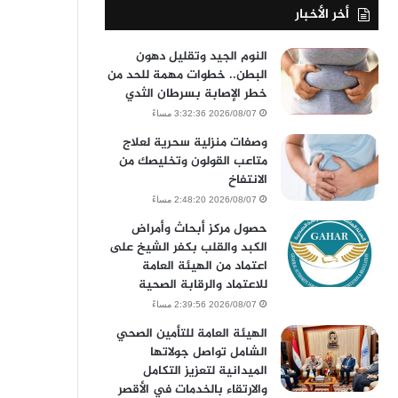
أخر الأخبار
النوم الجيد وتقليل دهون
البطن.. خطوات مهمة للحد من
خطر الإصابة بسرطان الثدي
2026/08/07 3:32:36 مساءً
وصفات منزلية سحرية لعلاج
متاعب القولون وتخليصك من
الانتفاخ
2026/08/07 2:48:20 مساءً
حصول مركز أبحاث وأمراض
الكبد والقلب بكفر الشيخ على
اعتماد من الهيئة العامة
للاعتماد والرقابة الصحية
2026/08/07 2:39:56 مساءً
الهيئة العامة للتأمين الصحي
الشامل تواصل جولاتها
الميدانية لتعزيز التكامل
والارتقاء بالخدمات في الأقصر