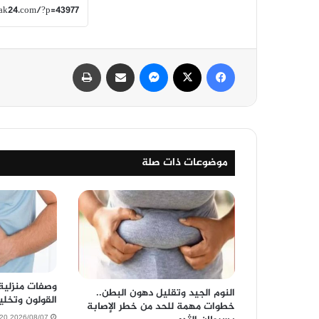
فيسبوك
‫X
ماسنجر
مشاركة عبر البريد
طباعة
موضوعات ذات صلة
وصفات منزلية
النوم الجيد وتقليل دهون البطن..
القولون وتخلي
خطوات مهمة للحد من خطر الإصابة
2026/08/07 2:48:20 مساءً