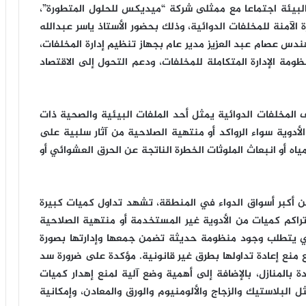
البيئة اجتماعا مع ممثلى شركة “ميديكس للحلول المتطورة”،
الآمنة للمخلفات الدوائية، وذلك بحضور الأستاذ ياسر عبدالله
ندس عصام عبد العزيز مدير عام بجهاز تنظيم إدارة المخلفات،
مة الإدارة المتكاملة للمخلفات، ودعم التحول إلى الاقتصاد
المخلفات الدوائية يمثل أحد الملفات البيئية والصحية ذات
الأدوية سواء الرواكد أو منتهية الصلاحية من آثار سلبية على
ياه أو انبعاث الملوثات الخطرة الناتجة عن الحرق العشوائي أو
ن أكبر أسواق الدواء في المنطقة، تشهد تداول كميات كبيرة
راكم كميات من الأدوية غير المستخدمة أو منتهية الصلاحية
الذي يتطلب وجود منظومة حديثة تضمن جمعها وإدارتها بصورة
 منع إعادة تداولها بطرق غير قانونية. مؤكدة على ضرورة سد
 بالمنازل، بالإضافة إلى أهمية وضع آلية لمنع إهدار كميات
 البلاستيك والزجاج والألومنيوم والورق والمعادن، وإمكانية