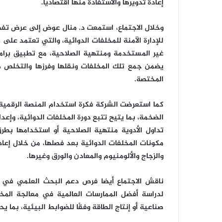
إعادة تدويرها والاستفادة منها اقتصاديا.
وخلال الاجتماع، استمعت د. منال عوض إلى عرض تفص
للإدارة الآمنة للمخلفات الدوائية، والتي تعتمد على
غير المستخدمة ومنتهية الصلاحية، مع تطبيق برام
يضمن جمع تلك المخلفات ونقلها وفرزها والتخلص من
المختصة.
كما استعرضت الشركة فكرة استخدام المنصة الرقمية ا
الضخمة، بما يتيح تتبع دورة المخلفات الدوائية، وإعداد
تداول الأدوية منتهية الصلاحية أو استخدامها بطر
مكونات المخلفات الدوائية بعد فصلها، من خلال إعادة
والزجاج والألومنيوم والمعادن والورق وغيرها.
ناقش الاجتماع أيضا فرص دعم البحث العلمي في هذا
لدراسة أفضل الممارسات العالمية في معالجة المخ
صناعية أو إنتاج الطاقة وفقًا للضوابط البيئية، بما 