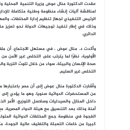
عقدت الدكتورة منال عوض وزيرة التنمية المحلية و
لمناقشة آليات إنشاء منظومة وطنية متكاملة للإدارة 
الرئيس التنفيذي لجهاز تنظيم إدارة المخلفات، والمه
وذلك في إطار تنفيذ توجيهات الدولة نحو تعزيز منظو
الدائري.
وأكدت د. منال عوض ، في مستهل الاجتماع، أن ملف 
الأولوية، نظرًا لما يترتب على التخلص غير الآمن من 
صحة الإنسان والبيئة، سواء من خلال تلوث التربة والم
التخلص غير السليم.
وأشارت الدكتورة منال عوض إلى أن مصر باعتبارها م
من المستحضرات الدوائية سنويا، وهو ما يؤدي إلى ت
داخل المنازل والصيدليات وسلاسل التوزيع، الأمر 
آمنة وذلك بعد التنسيق مع هيئة الدواء المصرية، مع
الفجوة في منظومة جمع المخلفات الدوائية المتولدة
كبيرة من خامات التعبئة والتغليف عالية الجودة، مثل