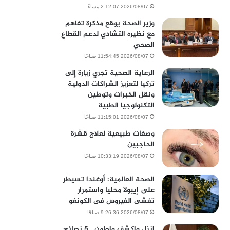
2026/08/07 2:12:07 مساءً
وزير الصحة يوقع مذكرة تفاهم
مع نظيره التشادي لدعم القطاع
الصحي
2026/08/07 11:54:45 صباحًا
الرعاية الصحية تجري زيارة إلى
تركيا لتعزيز الشراكات الدولية
ونقل الخبرات وتوطين
التكنولوجيا الطبية
2026/08/07 11:15:01 صباحًا
وصفات طبيعية لعلاج قشرة
الحاجبين
2026/08/07 10:33:19 صباحًا
الصحة العالمية: أوغندا تسيطر
على إيبولا محليا واستمرار
تفشى الفيروس فى الكونغو
2026/08/07 9:26:36 صباحًا
انزل واكشف واطمن.. 5 نصائح