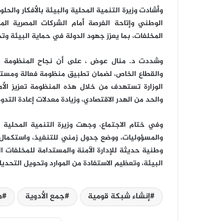
وأشادت وزيرة التنمية المحلية والبيئة بالأفكار والح
الوطني وإتاحة الفرصة أمام الشركات المصرية ال
المخلفات، بما يعزز جهود الدولة في حماية البيئة وت
وشددت د. منال عوض ، على أن نجاح المنظومة يتطل
والقطاع الخاص، لضمان تطبيق منظومة فعالة ومستد
الوزارة تستهدف من خلال هذه المنظومة تعزيز الأمن
والحد من الهدر الاقتصادي، وزيادة معدلات إعادة التد
وفي ختام الاجتماع، وجهت وزيرة التنمية المحلية 
والمسؤوليات، ووضع جدول زمني للتنفيذ، واستكمال 
وطنية حديثة للإدارة الآمنة والمستدامة للمخلفات 
البيئة، وتعظيم الاستفادة من الموارد وتحويل التحدي
إنشاء شبكة قومية
جمع الأدوية
م