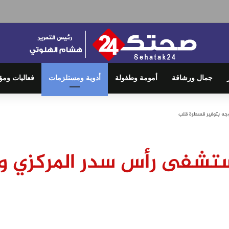
جمال ورشاقة
أمومة وطفولة
أدوية ومستلزمات
فعاليات ومؤ
جه بتوفير قسطرة قلب
ستشفى رأس سدر المركزي و