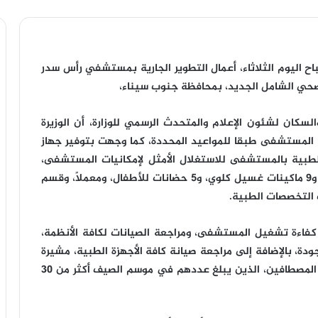
اح اليوم الثلاثاء، أعمال التطوير الجارية بمستشفي رأس سدر
لصحي الشامل الجديد، بمحافظة جنوب سيناء،
لسكان لشئون الإعلام والمتحدث الرسمي للوزارة، أن الوزيرة
ة المستشفى طبقا للمواعيد المحددة، كما وجهت بتوفير جهاز
لطبية بالمستشفى للاستغلال الأمثل لإمكانيات المستشفى،
حيث تشمل المستشفى 78 سريراً، وغرفتي عمليات، و9 ماكينات غسيل كلوي، و5 حضانات للأطفال، ومعملاً، وقسم
كفاءة تشغيل المستشفى، ومراجعة الصيانات لكافة الأنظمة،
ودة، بالإضافة إلى مراجعة صيانة كافة الأجهزة الطبية، مشيرة
إلى أن المستشفى يقع بموقع جغرافي هام وتخدم المصطافين، الذين يبلغ عددهم في موسم الصيف أكثر من 30