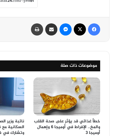
فيسبوك
‫X
ماسنجر
مشاركة عبر البريد
طباعة
موضوعات ذات صلة
خطأ غذائي قد يؤثر على صحة القلب
نائبة وزير ال
والمخ.. الإفراط في أوميجا 6 وإهمال
السكانية مع ق
أوميجا 3
وتشارك في فع