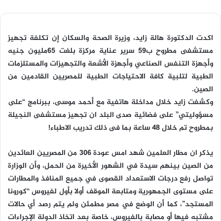
اكدت الدكتورة هالة زايد، وزيرة الصحة والسكان إن تكلفة تجهيز
مستشفى مطروح ب59 سرير عناية مركزة بلغت 65مليون جنيه
وأجهزة التنفس الصناعي وأجهزة الأشعة والتجهيزات والمستلزمات
الطبية لتلبية كافة الاحتياجات الطبية للمصريين القادمين من
الصين.
وكشفت زايد خلال مداخلة هاتفية مع أحمد موسى، ببرنامج “على
مسؤوليتي” على فضائية صدى البلد ان تجهيز مستشفى النجيلة
بمطروح تم خلال 48 ساعة بما فى ذلك تدريب الاطباء!
يذكر ان مطار العلمين شهد امس عودة 306 من المصريين العائدين
من الصين بينهم سيدة في الشهور الأخيرة من الحمل، وأن الوزارة
تواصل رفع درجات الاستعداد القصوى في جميع المنافذ والمطارات
على مستوى الجمهورية ومتابعة الموقف أولا بأول لفيروس “كورونا
المستجد”، كما أن الوضع في مصر مطمئن ولم يتم رصد أي حالات
مشتبه فيها أو مصابة بالفيروس، خاصة بعد اتخاذ الدولة الإجراءات