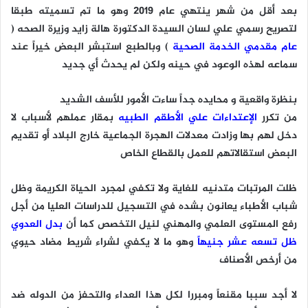
بعد أقل من شهر ينتهي عام ٢٠١٩ وهو ما تم تسميته طبقا
لتصريح رسمي علي لسان السيدة الدكتورة هالة زايد وزيرة الصحه (
عام مقدمي الخدمة الصحية
) وبالطبع استبشر البعض خيراً عند
سماعه لهذه الوعود في حينه ولكن لم يحدث أي جديد
بنظرة واقعية و محايده جداً ساءت الأمور للأسف الشديد
من تكرر
الإعتداءات علي الأطقم الطبيه
بمقار عملهم لأسباب لا
دخل لهم بها وزادت معدلات الهجرة الجماعية خارج البلاد أو تقديم
البعض استقالاتهم للعمل بالقطاع الخاص
ظلت المرتبات متدنيه للغاية ولا تكفي لمجرد الحياة الكريمة وظل
شباب الأطباء يعانون بشده في التسجيل للدراسات العليا من أجل
رفع المستوى العلمي والمهني لنيل التخصص كما أن
بدل العدوي
ظل تسعه عشر جنيهاً
وهو ما لا يكفي لشراء شريط مضاد حيوي
من أرخص الأصناف
لا أجد سببا مقنعاً ومبررا لكل هذا العداء والتحفز من الدوله ضد