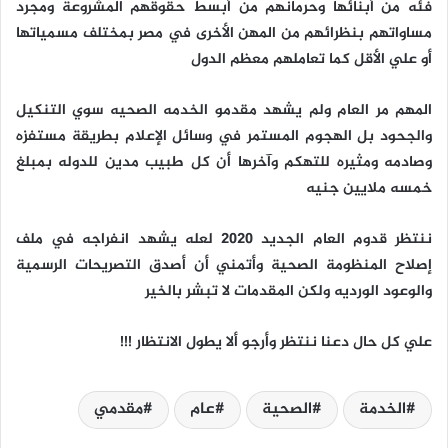
فئه من أبنائها وحرمانهم من أبسط حقوقهم المشروعة ومجرد
مساواتهم بنظرائهم من المهن الأخرى في مصر بمختلف مسمياتها
أو علي الأقل كما تعاملهم معظم الدول
المهم مر العام ولم يشهد مقدمو الخدمه الصحيه سوي التنكيل
والجحود بل الهجوم المستمر في وسائل الإعلام بطريقة مستفزه
وصادمه ومثيره للتهكم وآخرها أن كل طبيب مدين للدوله بمبلغ
خمسه ملايين جنيه
ننتظر قدوم العام الجديد ٢٠٢٠ لعله يشهد انفراجه في ملف
إصلاح المنظومة الصحية وأتمني أن أصدق التصريحات الرسمية
والوعود الورديه ولكن المقدمات لا تبشر بالخير
علي كل حال دعنا ننتظر وأرجو ألا يطول الانتظار !!!
الخدمة
الصحية
عام
مقدمي