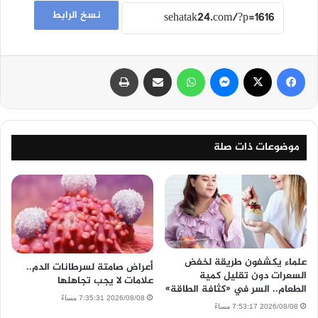
نسخ الرابط
فيسبوك
‫X
ماسنجر
واتساب
مشاركة عبر البريد
طباعة
موضوعات ذات صلة
علماء يكشفون طريقة لخفض
أعراض صامتة لسرطانات الدم..
السعرات دون تقليل كمية
علامات لا يجب تجاهلها
الطعام.. السر في «كثافة الطاقة»
2026/08/08 7:35:31 مساءً
2026/08/08 7:53:17 مساءً