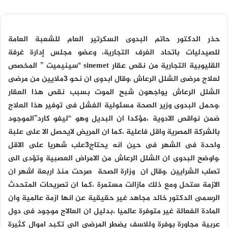
حذر الدكتور حاتم البدوى
السكرتير العام للشعبة العامة
للصيدليات باتحاد الغرف التجارية، وعضو مجلس إدارة غرفة
القليوبية التجارية
من نقص عقار
sinemet
“سينيميت ” المخصص
لعلاج مرضى الشلل الرعاش ،وقال ابدوى ان نحو 3ملايين من مرضى
الشلل الرعاش يواجهون شبح الموت بسبب نقص هذا العقار
،وحمل البدوى وزير الصحة مسئولية الفشل فى توفير هذا العلاج
ضمن نواقص الادوية ،مؤكدا ان البديل وهو “ليفو كارد”الموجود
بالشركة المصرية واقل فاعلية ،كما ان المريض لايحصل الا على علبة
واحدة فى الشهر فى حين انه يحتاج3علب شهريا على الاقل
،واوضح البدوى ان الشلل الرعاش من الامراض العصبية وتؤدى الى
تصلب الشرايين ،وقال ان وزارة الصحة صرحت منذ اربعة اشهر ان
الازمة ستحل ومع ذلك مازالت مستمرة ،كما ان تصريحات المتحدث
الرسمى الدكتور خالد مجاهد غير حقيقية عن انها ازمة عالمية وان
المادة الفعالة غير متوفرة عالميا ،بدليل ان العالاج موجود فى دول
عربية مجاورة بوفرة وللاسف يضطر المرضى الى تكبد اموال كثيرة