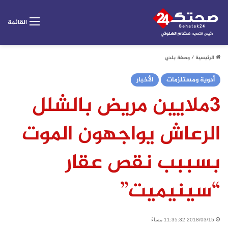
القائمة
الرئيسية
/
وصفة بلدي
أدوية ومستلزمات
الأخبار
3ملايين مريض بالشلل
الرعاش يواجهون الموت
بسببب نقص عقار
“سينيميت”
2018/03/15 11:35:32 مساءً