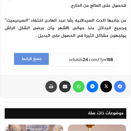
للحصول على العالج من الخارج.
من جانبها اكدت الصيدلانية رشا عبد الهادى اختفاء “السينيميت”
وجميع البدائل منذ حوالى 6اشهر ،وان مرضى الشلل الراش
يواجهون مشاكل كثيرة فى الحصول على البديل .
نسخ الرابط
فيسبوك
‫X
ماسنجر
واتساب
مشاركة عبر البريد
طباعة
موضوعات ذات صلة