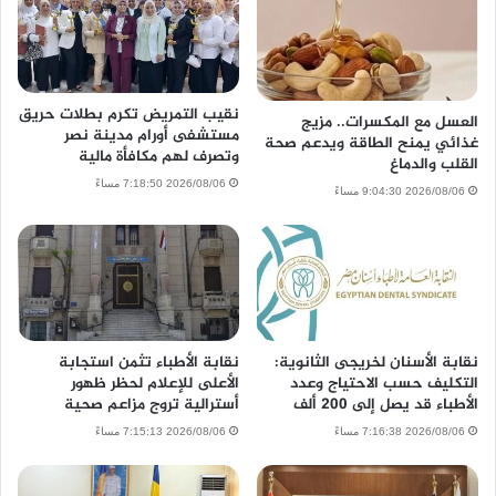
نقيب التمريض تكرم بطلات حريق
العسل مع المكسرات.. مزيج
مستشفى أورام مدينة نصر
غذائي يمنح الطاقة ويدعم صحة
وتصرف لهم مكافأة مالية
القلب والدماغ
2026/08/06 7:18:50 مساءً
2026/08/06 9:04:30 مساءً
نقابة الأسنان لخريجى الثانوية:
نقابة الأطباء تثمن استجابة
التكليف حسب الاحتياج وعدد
الأعلى للإعلام لحظر ظهور
الأطباء قد يصل إلى 200 ألف
أسترالية تروج مزاعم صحية
2026/08/06 7:16:38 مساءً
2026/08/06 7:15:13 مساءً