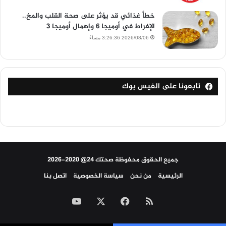
خطأ غذائي قد يؤثر على صحة القلب والمخ..
الإفراط في أوميجا 6 وإهمال أوميجا 3
2026/08/06 3:26:36 مساءً
تابعونا على الفيس بوك
جميع الحقوق محفوظة صحتك 24@ 2020-2026
الرئيسية
من نحن
سياسة الخصوصية
اتصل بنا
ملخص
‫X
فيسبوك
‫YouTube
الموقع