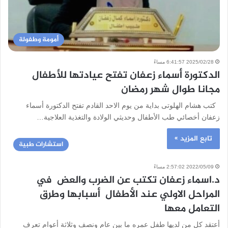
أمومة وطفولة
2025/02/28 6:41:57 مساءً
الدكتورة أسماء زعفان تفتح عيادتها للأطفال
مجانا طوال شهر رمضان
كتب هشام الهلوتى بداية من يوم الاحد القادم تفتح الدكتورة أسماء
زعفان أخصائي طب الأطفال وحديثي الولادة والتغذية العلاجية…
تابع المزيد »
استشارات طبية
2022/05/09 2:57:02 مساءً
د.اسماء زعفان تكتب عن الضرب والعض في
المراحل الاولي عند الأطفال أسبابها وطرق
التعامل معها
أعتقد كل من لديها طفل عمره ما بين عام ونصف وثلاثة أعوام تعرف