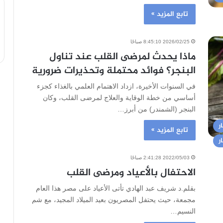
تابع المزيد »
2026/02/25 8:45:10 صباحًا
ماذا يحدث لمرضى القلب عند تناول
البنجر؟ فوائد محتملة وتحذيرات ضرورية
في السنوات الأخيرة، ازداد الاهتمام العلمي بالغذاء كجزء
أساسي من خطة الوقاية والعلاج لمرضى القلب، وكان
البنجر (الشمندر) من أبرز…
ر
تابع المزيد »
ر
2022/05/03 2:41:28 صباحًا
الاحتفال بالأعياد ومرضى القلب
بقلم.د شريف عبد الهادي تأتى الأعياد على مصر هذا العام
مجمعة، حيث يحتفل المصريون بعيد الميلاد المجيد، مع شم
النسيم…