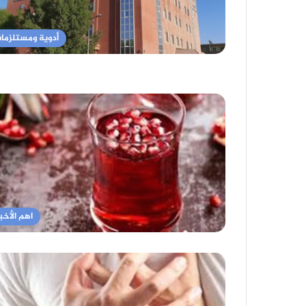
أدوية ومستلزما
اهم الأخبا