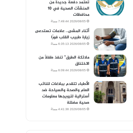
تعتمد دفعة جديدة من
المنشآت الصحية في 10
محافظات
2026/08/05 7:49:44 مساءً
أثناء المشى.. علامات تستدعى
زيارة طبيب القلب فورًا
2026/08/05 6:35:13 مساءً
ملائكة الطرق” تنفذ طفلاً من
الاختناق
2026/08/05 6:09:44 مساءً
الأطباء تتقدم ببلاغات للنائب
العام والصحة والسياحة ضد
أسترالية لترويجها معلومات
صحية مضللة
2026/08/05 4:41:38 مساءً