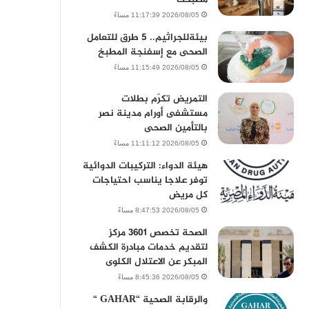
2026/08/05 11:17:39 مساءً
بيئةللجراثيم.. 5 طرق للتعامل
الصحى مع إسفنجة المطبخ
2026/08/05 11:15:49 مساءً
التمريض تكرّم بطلات
مستشفى أورام مدينة نصر
بالتأمين الصحى
2026/08/05 11:11:12 مساءً
هيئة الدواء: التركيبات الدوائية
توفر علاجا يناسب احتياجات
كل مريض
2026/08/05 8:47:53 مساءً
الصحة تخصص 3601 مركز
لتقديم خدمات مبادرة الكشف
المبكر عن الاعتلال الكلوى
2026/08/05 8:45:36 مساءً
والرقابة الصحية “GAHAR “